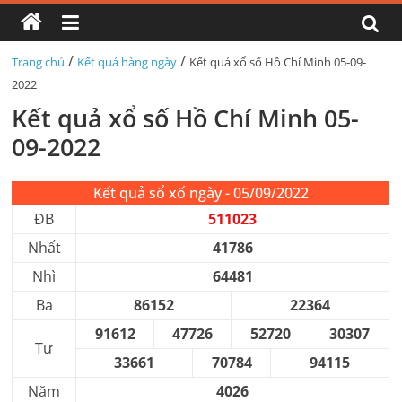
/
/
Trang chủ
Kết quả hàng ngày
Kết quả xổ số Hồ Chí Minh 05-09-
2022
Kết quả xổ số Hồ Chí Minh 05-
09-2022
Kết quả sổ xố ngày - 05/09/2022
ĐB
511023
Nhất
41786
Nhì
64481
Ba
86152
22364
91612
47726
52720
30307
Tư
33661
70784
94115
Năm
4026