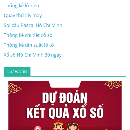
Thống kê lô xiên
Quay thử lấy may
Soi cầu Pascal Hồ Chí Minh
Thống kê chỉ tiết xổ số
Thống kê tần suất lô tô
Xổ số Hồ Chí Minh 30 ngày
Dự Đoán