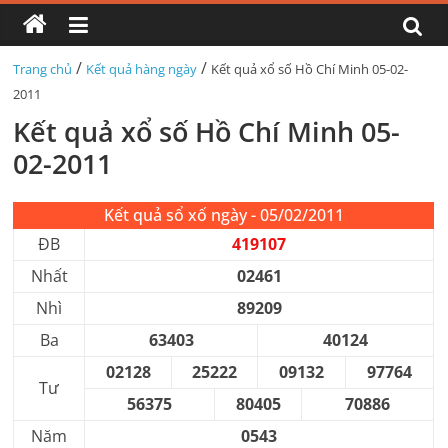
/
/
Trang chủ
Kết quả hàng ngày
Kết quả xổ số Hồ Chí Minh 05-02-
2011
Kết quả xổ số Hồ Chí Minh 05-
02-2011
Kết quả sổ xố ngày - 05/02/2011
ĐB
419107
Nhất
02461
Nhì
89209
Ba
63403
40124
02128
25222
09132
97764
Tư
56375
80405
70886
Năm
0543