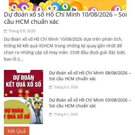
Dự đoán xổ số Hồ Chí Minh 10/08/2026 – Soi
cầu HCM chuẩn xác
Tháng 8 8, 2026
Dự đoán xổ số Hồ Chí Minh 10/08/2026 dựa trên phân tích,
thống kê kết quả XSHCM trong những kỳ quay gần nhất để
chọn ra những cặp số may mắn. Chốt đầu đuôi giải đặc biệt,
bao lô 2...
Dự đoán xổ số Hồ Chí Minh 08/08/2026 –
Soi cầu HCM chuẩn xác
Tháng 8 3, 2026
Dự đoán xổ số Hồ Chí Minh 03/08/2026 –
Soi cầu HCM chuẩn xác
Tháng 8 1, 2026
Kết Quả