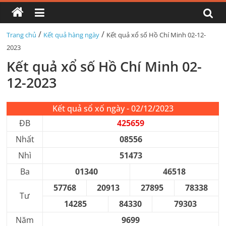
/
/
Trang chủ
Kết quả hàng ngày
Kết quả xổ số Hồ Chí Minh 02-12-
2023
Kết quả xổ số Hồ Chí Minh 02-
12-2023
Kết quả sổ xố ngày - 02/12/2023
ĐB
425659
Nhất
08556
Nhì
51473
Ba
01340
46518
57768
20913
27895
78338
Tư
14285
84330
79303
Năm
9699