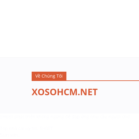
Về Chúng Tôi
XOSOHCM.NET
SHBET
phát triển không ngừng để đáp ứng nhu cầu người chơ
Top nhà cái uy tín:
SHBET
Sun win
,