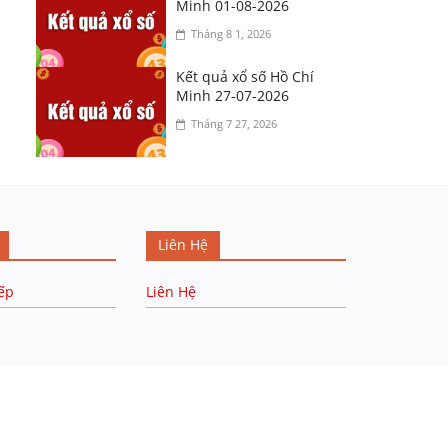
Minh 01-08-2026
Tháng 8 1, 2026
Kết quả xổ số Hồ Chí
Minh 27-07-2026
Tháng 7 27, 2026
Liên Hệ
iếp
Liên Hệ