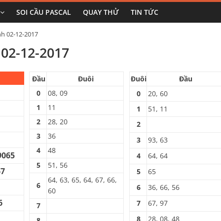
SOI CẦU PASCAL
QUAY THỬ
TIN TỨC
nh 02-12-2017
 02-12-2017
Đầu
Đuôi
Đuôi
Đầu
0
08, 09
0
20, 60
1
11
1
51, 11
2
28, 20
2
3
36
3
93, 63
4
48
9065
4
64, 64
5
51, 56
67
5
65
64, 63, 65, 64, 67, 66,
6
6
36, 66, 56
60
6
7
67, 97
7
8
28, 08, 48
8