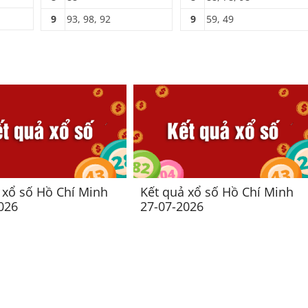
9
93, 98, 92
9
59, 49
 xổ số Hồ Chí Minh
Kết quả xổ số Hồ Chí Minh
026
27-07-2026