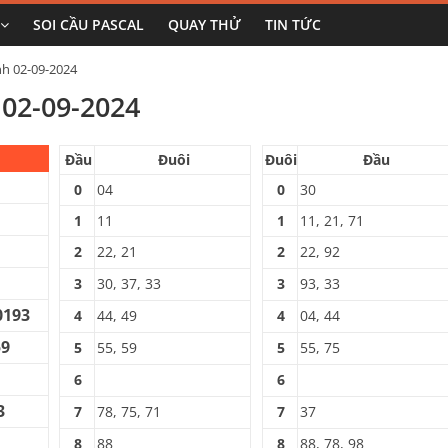
SOI CẦU PASCAL
QUAY THỬ
TIN TỨC
nh 02-09-2024
 02-09-2024
Đầu
Đuôi
Đuôi
Đầu
0
04
0
30
1
11
1
11, 21, 71
2
22, 21
2
22, 92
3
30, 37, 33
3
93, 33
0193
4
44, 49
4
04, 44
59
5
55, 59
5
55, 75
6
6
3
7
78, 75, 71
7
37
8
88
8
88, 78, 98