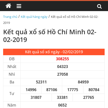
/
/
Trang chủ
Kết quả hàng ngày
Kết quả xổ số Hồ Chí Minh 02-02-
2019
Kết quả xổ số Hồ Chí Minh 02-
02-2019
Kết quả sổ xố ngày - 02/02/2019
ĐB
308255
Nhất
04323
Nhì
27058
Ba
52311
84959
14996
87106
17775
80784
Tư
31807
33381
27765
Năm
0652