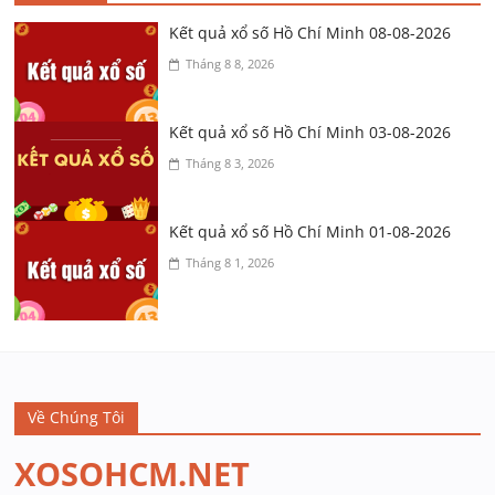
Kết quả xổ số Hồ Chí Minh 08-08-2026
Tháng 8 8, 2026
Kết quả xổ số Hồ Chí Minh 03-08-2026
Tháng 8 3, 2026
Kết quả xổ số Hồ Chí Minh 01-08-2026
Tháng 8 1, 2026
Về Chúng Tôi
XOSOHCM.NET