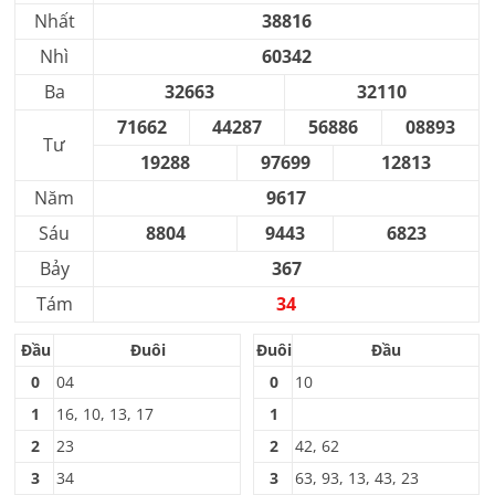
Nhất
38816
Nhì
60342
Ba
32663
32110
71662
44287
56886
08893
Tư
19288
97699
12813
Năm
9617
Sáu
8804
9443
6823
Bảy
367
Tám
34
Đầu
Đuôi
Đuôi
Đầu
0
04
0
10
1
16, 10, 13, 17
1
2
23
2
42, 62
3
34
3
63, 93, 13, 43, 23