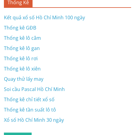
Thống Kê
Kết quả xổ số Hồ Chí Minh 100 ngày
Thống kê GĐB
Thống kê lô câm
Thống kê lô gan
Thống kê lô rơi
Thống kê lô xiên
Quay thử lấy may
Soi cầu Pascal Hồ Chí Minh
Thống kê chỉ tiết xổ số
Thống kê tần suất lô tô
Xổ số Hồ Chí Minh 30 ngày