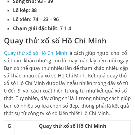
Song thủ: 93 – 39
Lô kép: 88
Lô xiên: 74 – 23 – 96
Chạm giải đặc biệt: 7-1-4
Quay thử xổ số
Hồ Chí Minh
Quay thử xổ số
Hồ Chí Minh
là cách giúp người chơi xổ
số tham khảo những con lô may mắn lấy hên mỗi ngày.
Bạn có thể quay thử nhiều lần để tham khảo nhiều cặp
số khác nhau của xổ số
Hồ Chí Minh
. Kết quả quay thử
xổ số
Hồ Chí Minh
được lấy ngẫu nhiên trong dãy số từ
0 đến 9, với cách xuất hiện tương tự như kết quả xổ số
thật. Tuy nhiên, đây cũng chỉ là 1 trong những cách giúp
bạn có nhiều sự lựa chọn số đẹp, không phải là kết quả
thật sự từ công ty xổ số kiến thiết
Hồ Chí Minh
.
G
Quay thử xổ số
Hồ Chí Minh