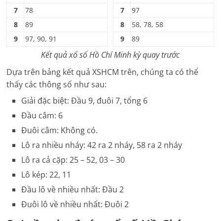
7
78
7
97
8
89
8
58, 78, 58
9
97, 90, 91
9
89
Kết quả xổ số
Hồ Chí Minh
kỳ quay trước
Dựa trên bảng kết quả
XSHCM
trên, chúng ta có thể
thấy các thông số như sau:
Giải đặc biệt: Đầu 9, đuôi 7, tổng 6
Đầu câm: 6
Đuôi câm: Không có.
Lô ra nhiều nháy: 42 ra 2 nháy, 58 ra 2 nháy
Lô ra cả cặp: 25 – 52, 03 – 30
Lô kép: 22, 11
Đầu lô về nhiều nhất: Đầu 2
Đuôi lô về nhiều nhất: Đuôi 2