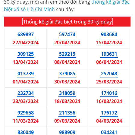
30 kỳ quay, mời anh em theo dõi bảng
thống kê giải đặc
biệt xổ số
Hồ Chí Minh
sau đây:
Thống kê giải đặc biệt trong 30 kỳ quay
689897
597474
903684
22/04/2024
20/04/2024
15/04/2024
309125
529215
193631
13/04/2024
08/04/2024
06/04/2024
013739
379085
252048
01/04/2024
30/03/2024
25/03/2024
232734
318059
174016
23/03/2024
18/03/2024
16/03/2024
929658
211356
176172
11/03/2024
09/03/2024
04/03/2024
830049
988909
034241