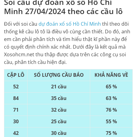
Soi cầu dự đoán xổ số
Hồ Chí
Minh
27/04/2024
theo các cầu lô
Đối với soi cầu
dự đoán xổ số
Hồ Chí Minh
thì theo dõi
thống kê cầu lô tô là điều vô cùng cần thiết. Do đó, anh
em cần phải phân tích và tìm hiểu thật kĩ phần này để
có quyết định chính xác nhất. Dưới đây là kết quả mà
Xosohcm.net
thu thập được dựa trên các công cụ soi
cầu, phân tích cầu hiện đại.
CẶP LÔ
SỐ LƯỢNG CẦU BÁO
KHẢ NĂNG VỀ
52
21 cầu
65 %
84
35 cầu
63 %
71
32 cầu
76 %
30
25 cầu
55 %
42
30 cầu
75 %