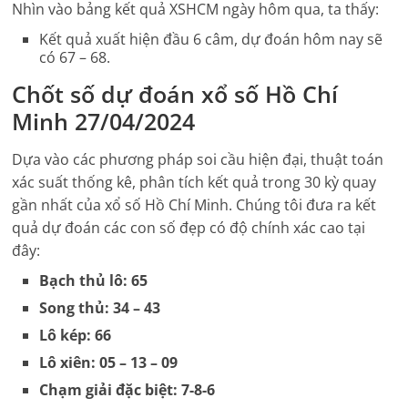
Nhìn vào bảng kết quả
XSHCM
ngày hôm qua, ta thấy:
Kết quả xuất hiện đầu 6 câm, dự đoán hôm nay sẽ
có 67 – 68.
Chốt số dự đoán xổ số
Hồ Chí
Minh
27/04/2024
Dựa vào các phương pháp soi cầu hiện đại, thuật toán
xác suất thống kê, phân tích kết quả trong 30 kỳ quay
gần nhất của xổ số
Hồ Chí Minh
. Chúng tôi đưa ra kết
quả dự đoán các con số đẹp có độ chính xác cao tại
đây:
Bạch thủ lô: 65
Song thủ: 34 – 43
Lô kép: 66
Lô xiên: 05 – 13 – 09
Chạm giải đặc biệt: 7-8-6