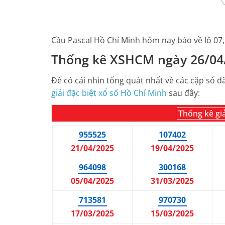
Cầu Pascal
Hồ Chí Minh
hôm nay báo về lô 07,
Thống kê
XSHCM
ngày
26/04
Để có cái nhìn tổng quát nhất về các cặp số 
giải đặc biệt xổ số
Hồ Chí Minh
sau đây:
Thống kê giả
955525
107402
21/04/2025
19/04/2025
964098
300168
05/04/2025
31/03/2025
713581
970730
17/03/2025
15/03/2025