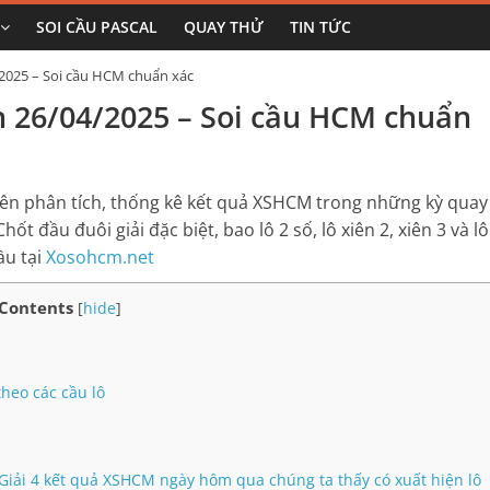
SOI CẦU PASCAL
QUAY THỬ
TIN TỨC
2025 – Soi cầu HCM chuẩn xác
h 26/04/2025 – Soi cầu HCM chuẩn
ên phân tích, thống kê kết quả
XSHCM
trong những kỳ quay
 đầu đuôi giải đặc biệt, bao lô 2 số, lô xiên 2, xiên 3 và lô
ầu tại
Xosohcm.net
Contents
[
hide
]
heo các cầu lô
iải 4 kết quả XSHCM ngày hôm qua chúng ta thấy có xuất hiện lô