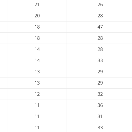
21
26
20
28
18
47
18
28
14
28
14
33
13
29
13
29
12
32
11
36
11
31
11
33