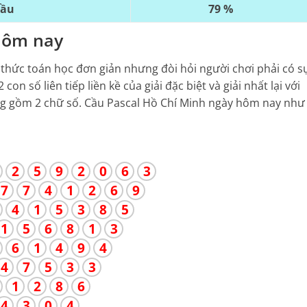
cầu
79 %
ôm nay
hức toán học đơn giản nhưng đòi hỏi người chơi phải có s
con số liên tiếp liền kề của giải đặc biệt và giải nhất lại với
ng gồm 2 chữ số. Cầu Pascal
Hồ Chí Minh
ngày hôm nay như
2
5
9
2
0
6
3
7
7
4
1
2
6
9
4
1
5
3
8
5
1
5
6
8
1
3
6
1
4
9
4
4
7
5
3
3
1
2
8
6
4
3
0
4