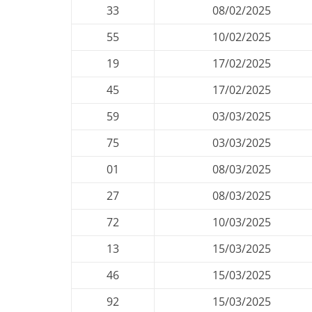
33
08/02/2025
55
10/02/2025
19
17/02/2025
45
17/02/2025
59
03/03/2025
75
03/03/2025
01
08/03/2025
27
08/03/2025
72
10/03/2025
13
15/03/2025
46
15/03/2025
92
15/03/2025