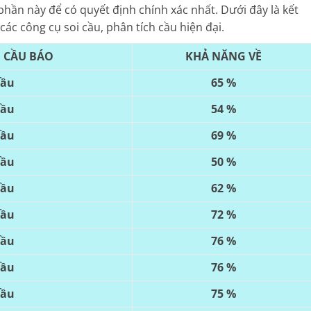
 phần này để có quyết định chính xác nhất. Dưới đây là kết
ác công cụ soi cầu, phân tích cầu hiện đại.
 CẦU BÁO
KHẢ NĂNG VỀ
cầu
65 %
cầu
54 %
cầu
69 %
cầu
50 %
cầu
62 %
cầu
72 %
cầu
76 %
cầu
76 %
cầu
75 %