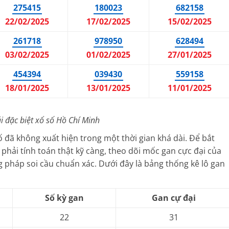
275415
180023
682158
22/02/2025
17/02/2025
15/02/2025
261718
978950
628494
03/02/2025
01/02/2025
27/01/2025
454394
039430
559158
18/01/2025
13/01/2025
11/01/2025
i đặc biệt xổ số
Hồ Chí Minh
 đã không xuất hiện trong một thời gian khá dài. Để bắt
phải tính toán thật kỹ càng, theo dõi mốc gan cực đại của
g pháp soi cầu chuẩn xác. Dưới đây là bảng thống kê lô gan
Số kỳ gan
Gan cự đại
22
31