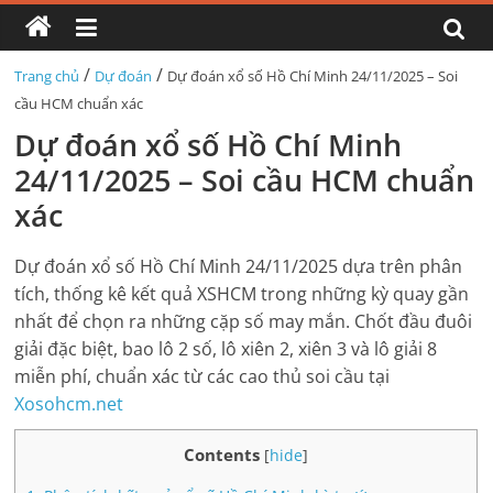
/
/
Trang chủ
Dự đoán
Dự đoán xổ số Hồ Chí Minh 24/11/2025 – Soi
cầu HCM chuẩn xác
Dự đoán xổ số Hồ Chí Minh
24/11/2025 – Soi cầu HCM chuẩn
xác
Dự đoán xổ số
Hồ Chí Minh
24/11/2025
dựa trên phân
tích, thống kê kết quả
XSHCM
trong những kỳ quay gần
nhất để chọn ra những cặp số may mắn. Chốt đầu đuôi
giải đặc biệt, bao lô 2 số, lô xiên 2, xiên 3 và lô giải 8
miễn phí, chuẩn xác từ các cao thủ soi cầu tại
Xosohcm.net
Contents
[
hide
]