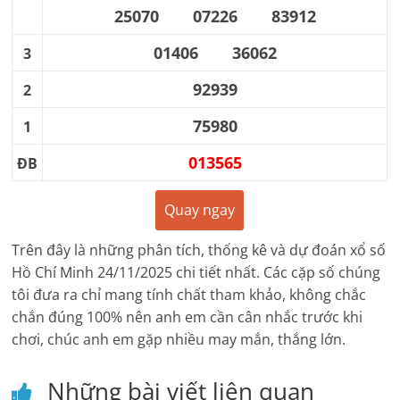
25070
07226
83912
01406
36062
3
92939
2
75980
1
013565
ĐB
Quay ngay
Trên đây là những phân tích, thống kê và dự đoán xổ số
Hồ Chí Minh
24/11/2025
chi tiết nhất. Các cặp số chúng
tôi đưa ra chỉ mang tính chất tham khảo, không chắc
chắn đúng 100% nên anh em cần cân nhắc trước khi
chơi, chúc anh em gặp nhiều may mắn, thắng lớn.
Những bài viết liên quan