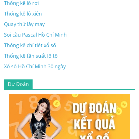
Thống kê lô rơi
Thống kê lô xiên
Quay thử lấy may
Soi cầu Pascal Hồ Chí Minh
Thống kê chỉ tiết xổ số
Thống kê tần suất lô tô
Xổ số Hồ Chí Minh 30 ngày
Dự Đoán