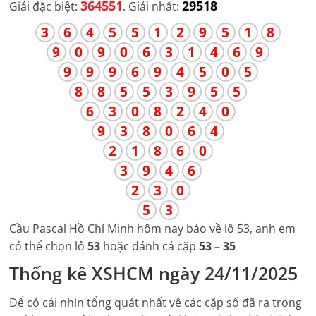
364551
29518
Giải đặc biệt:
. Giải nhất:
3
6
4
5
5
1
2
9
5
1
8
9
0
9
0
6
3
1
4
6
9
9
9
9
6
9
4
5
0
5
8
8
5
5
3
9
5
5
6
3
0
8
2
4
0
9
3
8
0
6
4
2
1
8
6
0
3
9
4
6
2
3
0
5
3
Cầu Pascal
Hồ Chí Minh
hôm nay báo về lô 53, anh em
có thể chọn lô
53
hoặc đánh cả cặp
53 – 35
Thống kê
XSHCM
ngày
24/11/2025
Để có cái nhìn tổng quát nhất về các cặp số đã ra trong