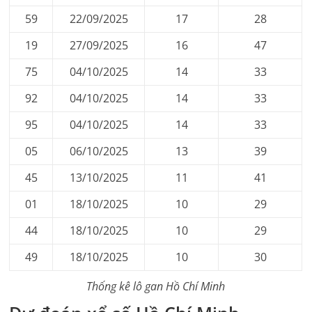
59
22/09/2025
17
28
19
27/09/2025
16
47
75
04/10/2025
14
33
92
04/10/2025
14
33
95
04/10/2025
14
33
05
06/10/2025
13
39
45
13/10/2025
11
41
01
18/10/2025
10
29
44
18/10/2025
10
29
49
18/10/2025
10
30
Thống kê lô gan
Hồ Chí Minh