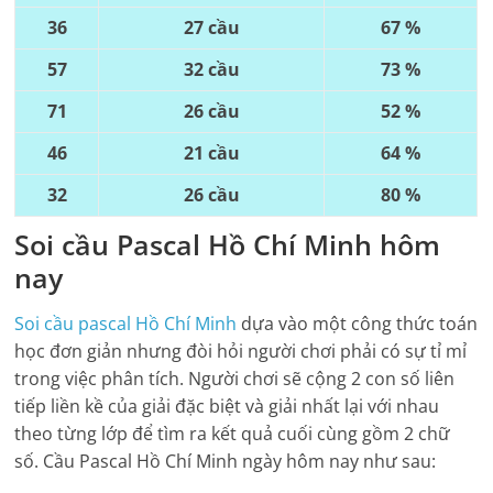
36
27 cầu
67 %
57
32 cầu
73 %
71
26 cầu
52 %
46
21 cầu
64 %
32
26 cầu
80 %
Soi cầu Pascal
Hồ Chí Minh
hôm
nay
Soi cầu pascal
Hồ Chí Minh
dựa vào một công thức toán
học đơn giản nhưng đòi hỏi người chơi phải có sự tỉ mỉ
trong việc phân tích. Người chơi sẽ cộng 2 con số liên
tiếp liền kề của giải đặc biệt và giải nhất lại với nhau
theo từng lớp để tìm ra kết quả cuối cùng gồm 2 chữ
số. Cầu Pascal
Hồ Chí Minh
ngày hôm nay như sau: