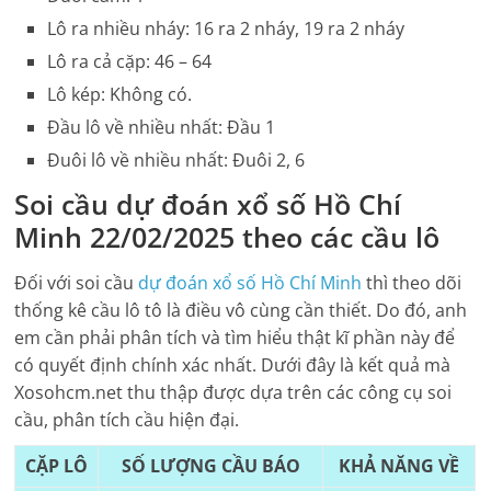
Lô ra nhiều nháy: 16 ra 2 nháy, 19 ra 2 nháy
Lô ra cả cặp: 46 – 64
Lô kép: Không có.
Đầu lô về nhiều nhất: Đầu 1
Đuôi lô về nhiều nhất: Đuôi 2, 6
Soi cầu dự đoán xổ số
Hồ Chí
Minh
22/02/2025
theo các cầu lô
Đối với soi cầu
dự đoán xổ số
Hồ Chí Minh
thì theo dõi
thống kê cầu lô tô là điều vô cùng cần thiết. Do đó, anh
em cần phải phân tích và tìm hiểu thật kĩ phần này để
có quyết định chính xác nhất. Dưới đây là kết quả mà
Xosohcm.net
thu thập được dựa trên các công cụ soi
cầu, phân tích cầu hiện đại.
CẶP LÔ
SỐ LƯỢNG CẦU BÁO
KHẢ NĂNG VỀ