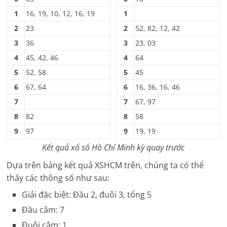
1
16, 19, 10, 12, 16, 19
1
2
23
2
52, 82, 12, 42
3
36
3
23, 03
4
45, 42, 46
4
64
5
52, 58
5
45
6
67, 64
6
16, 36, 16, 46
7
7
67, 97
8
82
8
58
9
97
9
19, 19
Kết quả xổ số
Hồ Chí Minh
kỳ quay trước
Dựa trên bảng kết quả
XSHCM
trên, chúng ta có thể
thấy các thông số như sau:
Giải đặc biệt: Đầu 2, đuôi 3, tổng 5
Đầu câm: 7
Đuôi câm: 1