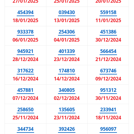
27/01/2025
25/01/2025
20/01/2025
454394
039430
559158
18/01/2025
13/01/2025
11/01/2025
933378
254306
451386
06/01/2025
04/01/2025
30/12/2024
945921
401339
566454
28/12/2024
23/12/2024
21/12/2024
317622
174810
673746
16/12/2024
14/12/2024
09/12/2024
457881
340805
951312
07/12/2024
02/12/2024
30/11/2024
258650
135605
233941
25/11/2024
23/11/2024
18/11/2024
344734
392426
956097