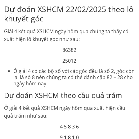
Dự đoán
XSHCM
22/02/2025 theo lô
khuyết góc
Giải 4 kết quả
XSHCM
ngày hôm qua chúng ta thấy có
xuất hiện lô khuyết góc như sau:
86382
25012
Ở giải 4 có các bộ số với các góc đều là số 2, góc còn
lại là số 8 nên chúng ta có thể đánh cặp 82 – 28 cho
ngày hôm nay.
Dự đoán
XSHCM
theo cầu quả trám
Ở giải 4 kết quả
XSHCM
ngày hôm qua xuất hiện cầu
quả trám như sau:
4
5
8
3
6
9
1
8
1
0