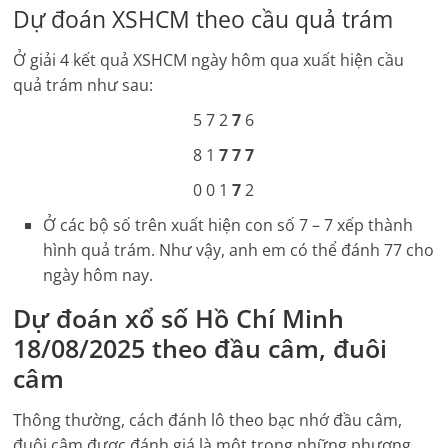
Dự đoán
XSHCM
theo cầu quả trám
Ở giải 4 kết quả
XSHCM
ngày hôm qua xuất hiện cầu
quả trám như sau:
5
7
2
7
6
8
1
7
7
7
0
0
1
7
2
Ở các bộ số trên xuất hiện con số 7 – 7 xếp thành
hình quả trám. Như vậy, anh em có thể đánh 77 cho
ngày hôm nay.
Dự đoán xổ số
Hồ Chí Minh
18/08/2025
theo đầu câm, đuôi
câm
Thông thường, cách đánh lô theo bạc nhớ đầu câm,
đuôi câm được đánh giá là một trong những phương