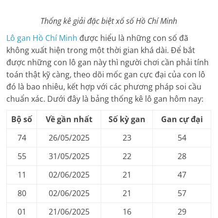
Thống kê giải đặc biệt xổ số
Hồ Chí Minh
Lô gan
Hồ Chí Minh
được hiểu là những con số đã
không xuất hiện trong một thời gian khá dài. Để bắt
được những con lô gan này thì người chơi cần phải tính
toán thật kỹ càng, theo dõi mốc gan cực đại của con lô
đó là bao nhiêu, kết hợp với các phương pháp soi cầu
chuẩn xác. Dưới đây là bảng thống kê lô gan hôm nay:
Bộ số
Về gần nhất
Số kỳ gan
Gan cự đại
74
26/05/2025
23
54
55
31/05/2025
22
28
11
02/06/2025
21
47
80
02/06/2025
21
57
01
21/06/2025
16
29