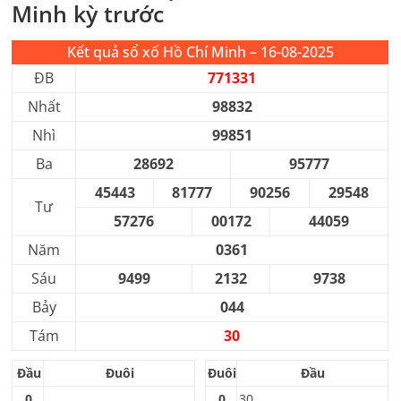
Minh
kỳ trước
Kết quả sổ xố
Hồ Chí Minh
– 16-08-2025
ĐB
771331
Nhất
98832
Nhì
99851
Ba
28692
95777
45443
81777
90256
29548
Tư
57276
00172
44059
Năm
0361
Sáu
9499
2132
9738
Bảy
044
Tám
30
Đầu
Đuôi
Đuôi
Đầu
0
0
30