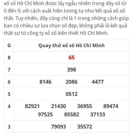
xổ số
Hồ Chí Minh
được lấy ngẫu nhiên trong dãy số từ
0 đến 9, với cách xuất hiện tương tự như kết quả xổ số
thật. Tuy nhiên, đây cũng chỉ là 1 trong những cách giúp
bạn có nhiều sự lựa chọn số đẹp, không phải là kết quả
thật sự từ công ty xổ số kiến thiết
Hồ Chí Minh
.
G
Quay thử xổ số
Hồ Chí Minh
65
8
398
7
8146
2086
4477
6
0512
5
82921
21430
36955
89474
4
97525
85582
37133
79093
35572
3