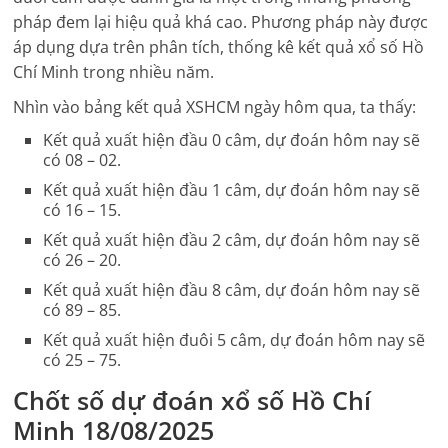
pháp đem lại hiệu quả khá cao. Phương pháp này được
áp dụng dựa trên phân tích, thống kê kết quả xổ số
Hồ
Chí Minh
trong nhiều năm.
Nhìn vào bảng kết quả
XSHCM
ngày hôm qua, ta thấy:
Kết quả xuất hiện đầu 0 câm, dự đoán hôm nay sẽ
có 08 – 02.
Kết quả xuất hiện đầu 1 câm, dự đoán hôm nay sẽ
có 16 – 15.
Kết quả xuất hiện đầu 2 câm, dự đoán hôm nay sẽ
có 26 – 20.
Kết quả xuất hiện đầu 8 câm, dự đoán hôm nay sẽ
có 89 – 85.
Kết quả xuất hiện đuôi 5 câm, dự đoán hôm nay sẽ
có 25 – 75.
Chốt số dự đoán xổ số
Hồ Chí
Minh
18/08/2025