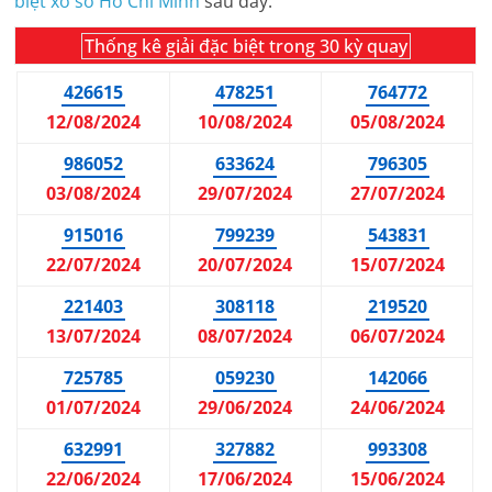
biệt xổ số
Hồ Chí Minh
sau đây:
Thống kê giải đặc biệt trong 30 kỳ quay
426615
478251
764772
12/08/2024
10/08/2024
05/08/2024
986052
633624
796305
03/08/2024
29/07/2024
27/07/2024
915016
799239
543831
22/07/2024
20/07/2024
15/07/2024
221403
308118
219520
13/07/2024
08/07/2024
06/07/2024
725785
059230
142066
01/07/2024
29/06/2024
24/06/2024
632991
327882
993308
22/06/2024
17/06/2024
15/06/2024