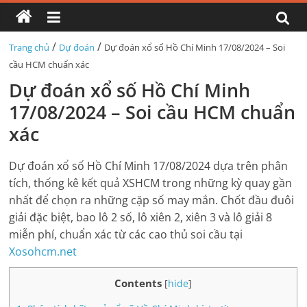
/
/
Trang chủ
Dự đoán
Dự đoán xổ số Hồ Chí Minh 17/08/2024 – Soi
cầu HCM chuẩn xác
Dự đoán xổ số Hồ Chí Minh
17/08/2024 – Soi cầu HCM chuẩn
xác
Dự đoán xổ số
Hồ Chí Minh
17/08/2024
dựa trên phân
tích, thống kê kết quả
XSHCM
trong những kỳ quay gần
nhất để chọn ra những cặp số may mắn. Chốt đầu đuôi
giải đặc biệt, bao lô 2 số, lô xiên 2, xiên 3 và lô giải 8
miễn phí, chuẩn xác từ các cao thủ soi cầu tại
Xosohcm.net
Contents
[
hide
]