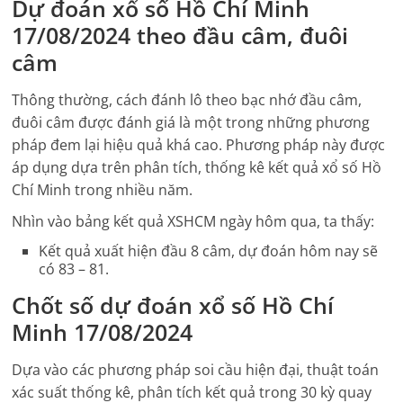
Dự đoán xổ số
Hồ Chí Minh
17/08/2024
theo đầu câm, đuôi
câm
Thông thường, cách đánh lô theo bạc nhớ đầu câm,
đuôi câm được đánh giá là một trong những phương
pháp đem lại hiệu quả khá cao. Phương pháp này được
áp dụng dựa trên phân tích, thống kê kết quả xổ số
Hồ
Chí Minh
trong nhiều năm.
Nhìn vào bảng kết quả
XSHCM
ngày hôm qua, ta thấy:
Kết quả xuất hiện đầu 8 câm, dự đoán hôm nay sẽ
có 83 – 81.
Chốt số dự đoán xổ số
Hồ Chí
Minh
17/08/2024
Dựa vào các phương pháp soi cầu hiện đại, thuật toán
xác suất thống kê, phân tích kết quả trong 30 kỳ quay