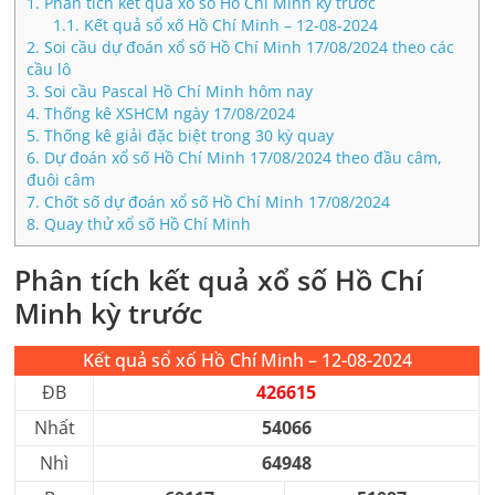
1.
Phân tích kết quả xổ số Hồ Chí Minh kỳ trước
1.1.
Kết quả sổ xố Hồ Chí Minh – 12-08-2024
2.
Soi cầu dự đoán xổ số Hồ Chí Minh 17/08/2024 theo các
cầu lô
3.
Soi cầu Pascal Hồ Chí Minh hôm nay
4.
Thống kê XSHCM ngày 17/08/2024
5.
Thống kê giải đặc biệt trong 30 kỳ quay
6.
Dự đoán xổ số Hồ Chí Minh 17/08/2024 theo đầu câm,
đuôi câm
7.
Chốt số dự đoán xổ số Hồ Chí Minh 17/08/2024
8.
Quay thử xổ số Hồ Chí Minh
Phân tích kết quả xổ số
Hồ Chí
Minh
kỳ trước
Kết quả sổ xố
Hồ Chí Minh
– 12-08-2024
ĐB
426615
Nhất
54066
Nhì
64948