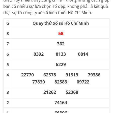
thật. Tuy nhiên, đây cũng chỉ là 1 trong những cách giúp
bạn có nhiều sự lựa chọn số đẹp, không phải là kết quả
thật sự từ công ty xổ số kiến thiết
Hồ Chí Minh
.
G
Quay thử xổ số
Hồ Chí Minh
58
8
362
7
0392
8133
0814
6
6229
5
22770
62378
91319
79386
4
77830
82583
09722
21262
52368
3
74164
2
66306