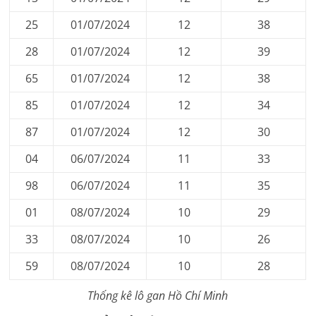
25
01/07/2024
12
38
28
01/07/2024
12
39
65
01/07/2024
12
38
85
01/07/2024
12
34
87
01/07/2024
12
30
04
06/07/2024
11
33
98
06/07/2024
11
35
01
08/07/2024
10
29
33
08/07/2024
10
26
59
08/07/2024
10
28
Thống kê lô gan
Hồ Chí Minh