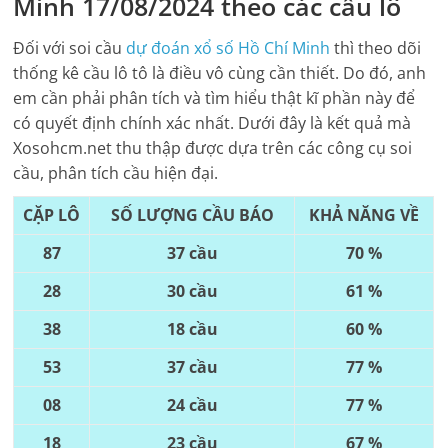
Minh
17/08/2024
theo các cầu lô
Đối với soi cầu
dự đoán xổ số
Hồ Chí Minh
thì theo dõi
thống kê cầu lô tô là điều vô cùng cần thiết. Do đó, anh
em cần phải phân tích và tìm hiểu thật kĩ phần này để
có quyết định chính xác nhất. Dưới đây là kết quả mà
Xosohcm.net
thu thập được dựa trên các công cụ soi
cầu, phân tích cầu hiện đại.
CẶP LÔ
SỐ LƯỢNG CẦU BÁO
KHẢ NĂNG VỀ
87
37 cầu
70 %
28
30 cầu
61 %
38
18 cầu
60 %
53
37 cầu
77 %
08
24 cầu
77 %
18
23 cầu
67 %