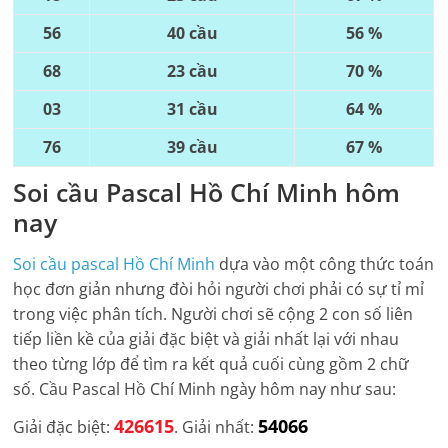
56
40 cầu
56 %
68
23 cầu
70 %
03
31 cầu
64 %
76
39 cầu
67 %
Soi cầu Pascal
Hồ Chí Minh
hôm
nay
Soi cầu pascal
Hồ Chí Minh
dựa vào một công thức toán
học đơn giản nhưng đòi hỏi người chơi phải có sự tỉ mỉ
trong việc phân tích. Người chơi sẽ cộng 2 con số liên
tiếp liền kề của giải đặc biệt và giải nhất lại với nhau
theo từng lớp để tìm ra kết quả cuối cùng gồm 2 chữ
số. Cầu Pascal
Hồ Chí Minh
ngày hôm nay như sau:
426615
54066
Giải đặc biệt:
. Giải nhất: