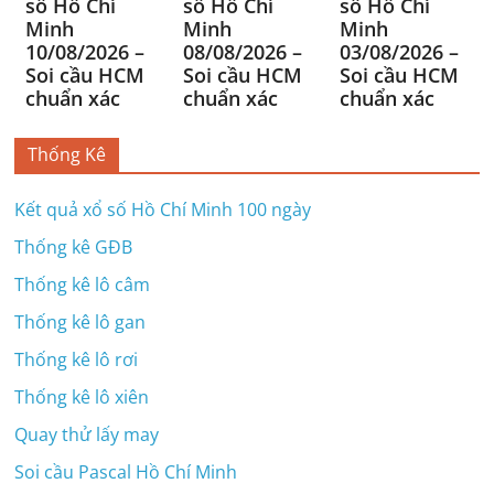
số Hồ Chí
số Hồ Chí
số Hồ Chí
Minh
Minh
Minh
10/08/2026 –
08/08/2026 –
03/08/2026 –
Soi cầu HCM
Soi cầu HCM
Soi cầu HCM
chuẩn xác
chuẩn xác
chuẩn xác
Thống Kê
Kết quả xổ số Hồ Chí Minh 100 ngày
Thống kê GĐB
Thống kê lô câm
Thống kê lô gan
Thống kê lô rơi
Thống kê lô xiên
Quay thử lấy may
Soi cầu Pascal Hồ Chí Minh