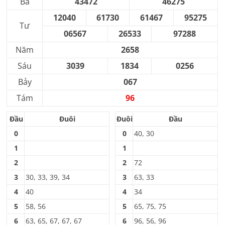
Ba
43472
46275
12040
61730
61467
95275
Tư
06567
26533
97288
Năm
2658
Sáu
3039
1834
0256
Bảy
067
Tám
96
Đầu
Đuôi
Đuôi
Đầu
0
0
40, 30
1
1
2
2
72
3
30, 33, 39, 34
3
63, 33
4
40
4
34
5
58, 56
5
65, 75, 75
6
63, 65, 67, 67, 67
6
96, 56, 96