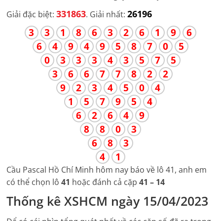
331863
26196
Giải đặc biệt:
. Giải nhất:
3
3
1
8
6
3
2
6
1
9
6
6
4
9
4
9
5
8
7
0
5
0
3
3
3
4
3
5
7
5
3
6
6
7
7
8
2
2
9
2
3
4
5
0
4
1
5
7
9
5
4
6
2
6
4
9
8
8
0
3
6
8
3
4
1
Cầu Pascal
Hồ Chí Minh
hôm nay báo về lô 41, anh em
có thể chọn lô
41
hoặc đánh cả cặp
41 – 14
Thống kê
XSHCM
ngày
15/04/2023