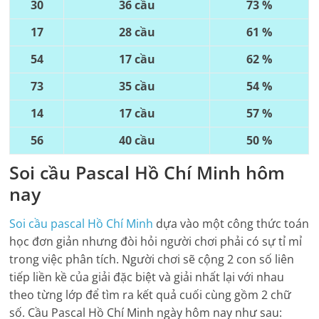
30
36 cầu
73 %
17
28 cầu
61 %
54
17 cầu
62 %
73
35 cầu
54 %
14
17 cầu
57 %
56
40 cầu
50 %
Soi cầu Pascal
Hồ Chí Minh
hôm
nay
Soi cầu pascal
Hồ Chí Minh
dựa vào một công thức toán
học đơn giản nhưng đòi hỏi người chơi phải có sự tỉ mỉ
trong việc phân tích. Người chơi sẽ cộng 2 con số liên
tiếp liền kề của giải đặc biệt và giải nhất lại với nhau
theo từng lớp để tìm ra kết quả cuối cùng gồm 2 chữ
số. Cầu Pascal
Hồ Chí Minh
ngày hôm nay như sau: