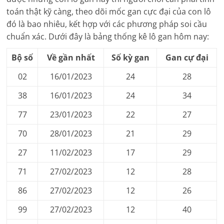
toán thật kỹ càng, theo dõi mốc gan cực đại của con lô
đó là bao nhiêu, kết hợp với các phương pháp soi cầu
chuẩn xác. Dưới đây là bảng thống kê lô gan hôm nay:
Bộ số
Về gần nhất
Số kỳ gan
Gan cự đại
02
16/01/2023
24
28
38
16/01/2023
24
34
77
23/01/2023
22
27
70
28/01/2023
21
29
27
11/02/2023
17
29
71
27/02/2023
12
28
86
27/02/2023
12
26
99
27/02/2023
12
40