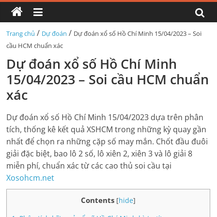
/
/
Trang chủ
Dự đoán
Dự đoán xổ số Hồ Chí Minh 15/04/2023 – Soi
cầu HCM chuẩn xác
Dự đoán xổ số Hồ Chí Minh
15/04/2023 – Soi cầu HCM chuẩn
xác
Dự đoán xổ số
Hồ Chí Minh
15/04/2023
dựa trên phân
tích, thống kê kết quả
XSHCM
trong những kỳ quay gần
nhất để chọn ra những cặp số may mắn. Chốt đầu đuôi
giải đặc biệt, bao lô 2 số, lô xiên 2, xiên 3 và lô giải 8
miễn phí, chuẩn xác từ các cao thủ soi cầu tại
Xosohcm.net
Contents
[
hide
]