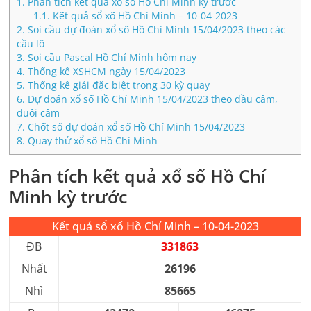
1.
Phân tích kết quả xổ số Hồ Chí Minh kỳ trước
1.1.
Kết quả sổ xố Hồ Chí Minh – 10-04-2023
2.
Soi cầu dự đoán xổ số Hồ Chí Minh 15/04/2023 theo các
cầu lô
3.
Soi cầu Pascal Hồ Chí Minh hôm nay
4.
Thống kê XSHCM ngày 15/04/2023
5.
Thống kê giải đặc biệt trong 30 kỳ quay
6.
Dự đoán xổ số Hồ Chí Minh 15/04/2023 theo đầu câm,
đuôi câm
7.
Chốt số dự đoán xổ số Hồ Chí Minh 15/04/2023
8.
Quay thử xổ số Hồ Chí Minh
Phân tích kết quả xổ số
Hồ Chí
Minh
kỳ trước
Kết quả sổ xố
Hồ Chí Minh
– 10-04-2023
ĐB
331863
Nhất
26196
Nhì
85665