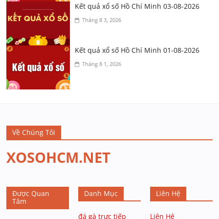
Kết quả xổ số Hồ Chí Minh 03-08-2026
Tháng 8 3, 2026
Kết quả xổ số Hồ Chí Minh 01-08-2026
Tháng 8 1, 2026
Về Chúng Tôi
XOSOHCM.NET
Được Quan
Danh Mục
Liên Hệ
Tâm
đá gà trực tiếp
Liên Hệ