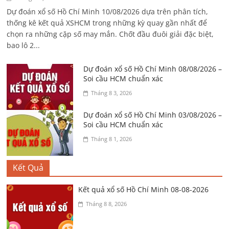
Dự đoán xổ số Hồ Chí Minh 10/08/2026 dựa trên phân tích,
thống kê kết quả XSHCM trong những kỳ quay gần nhất để
chọn ra những cặp số may mắn. Chốt đầu đuôi giải đặc biệt,
bao lô 2...
Dự đoán xổ số Hồ Chí Minh 08/08/2026 –
Soi cầu HCM chuẩn xác
Tháng 8 3, 2026
Dự đoán xổ số Hồ Chí Minh 03/08/2026 –
Soi cầu HCM chuẩn xác
Tháng 8 1, 2026
Kết Quả
Kết quả xổ số Hồ Chí Minh 08-08-2026
Tháng 8 8, 2026