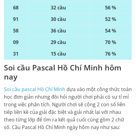
68
32 cầu
56 %
91
30 cầu
52 %
58
36 cầu
54 %
09
29 cầu
70 %
31
15 cầu
76 %
Soi cầu Pascal
Hồ Chí Minh
hôm
nay
Soi cầu pascal
Hồ Chí Minh
dựa vào một công thức toán
học đơn giản nhưng đòi hỏi người chơi phải có sự tỉ mỉ
trong việc phân tích. Người chơi sẽ cộng 2 con số liên
tiếp liền kề của giải đặc biệt và giải nhất lại với nhau
theo từng lớp để tìm ra kết quả cuối cùng gồm 2 chữ
số. Cầu Pascal
Hồ Chí Minh
ngày hôm nay như sau: