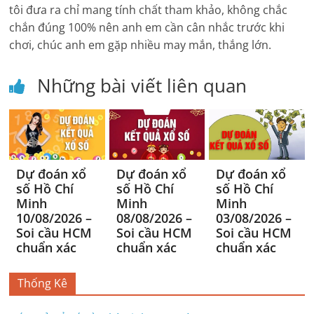
tôi đưa ra chỉ mang tính chất tham khảo, không chắc
chắn đúng 100% nên anh em cần cân nhắc trước khi
chơi, chúc anh em gặp nhiều may mắn, thắng lớn.
Những bài viết liên quan
Dự đoán xổ
Dự đoán xổ
Dự đoán xổ
số Hồ Chí
số Hồ Chí
số Hồ Chí
Minh
Minh
Minh
10/08/2026 –
08/08/2026 –
03/08/2026 –
Soi cầu HCM
Soi cầu HCM
Soi cầu HCM
chuẩn xác
chuẩn xác
chuẩn xác
Thống Kê