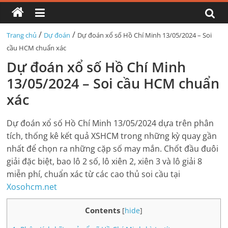
/
/
Trang chủ
Dự đoán
Dự đoán xổ số Hồ Chí Minh 13/05/2024 – Soi
cầu HCM chuẩn xác
Dự đoán xổ số Hồ Chí Minh
13/05/2024 – Soi cầu HCM chuẩn
xác
Dự đoán xổ số
Hồ Chí Minh
13/05/2024
dựa trên phân
tích, thống kê kết quả
XSHCM
trong những kỳ quay gần
nhất để chọn ra những cặp số may mắn. Chốt đầu đuôi
giải đặc biệt, bao lô 2 số, lô xiên 2, xiên 3 và lô giải 8
miễn phí, chuẩn xác từ các cao thủ soi cầu tại
Xosohcm.net
Contents
[
hide
]