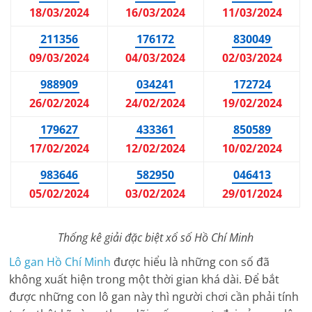
18/03/2024
16/03/2024
11/03/2024
211356
176172
830049
09/03/2024
04/03/2024
02/03/2024
988909
034241
172724
26/02/2024
24/02/2024
19/02/2024
179627
433361
850589
17/02/2024
12/02/2024
10/02/2024
983646
582950
046413
05/02/2024
03/02/2024
29/01/2024
Thống kê giải đặc biệt xổ số
Hồ Chí Minh
Lô gan
Hồ Chí Minh
được hiểu là những con số đã
không xuất hiện trong một thời gian khá dài. Để bắt
được những con lô gan này thì người chơi cần phải tính