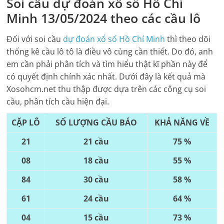
Soi cầu dự đoán xổ số
Hồ Chí
Minh
13/05/2024
theo các cầu lô
Đối với soi cầu
dự đoán xổ số
Hồ Chí Minh
thì theo dõi
thống kê cầu lô tô là điều vô cùng cần thiết. Do đó, anh
em cần phải phân tích và tìm hiểu thật kĩ phần này để
có quyết định chính xác nhất. Dưới đây là kết quả mà
Xosohcm.net
thu thập được dựa trên các công cụ soi
cầu, phân tích cầu hiện đại.
CẶP LÔ
SỐ LƯỢNG CẦU BÁO
KHẢ NĂNG VỀ
21
21 cầu
75 %
08
18 cầu
55 %
84
30 cầu
58 %
61
24 cầu
64 %
04
15 cầu
73 %