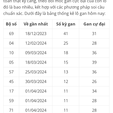
toán thật kỹ càng, theo dõi mốc gan cực đại của con lô
đó là bao nhiêu, kết hợp với các phương pháp soi cầu
chuẩn xác. Dưới đây là bảng thống kê lô gan hôm nay:
Bộ số
Về gần nhất
Số kỳ gan
Gan cự đại
69
18/12/2023
41
31
04
12/02/2024
25
28
10
09/03/2024
18
36
05
18/03/2024
15
39
57
25/03/2024
13
36
45
30/03/2024
12
26
17
01/04/2024
11
34
59
01/04/2024
11
28
71
01/04/2024
11
28