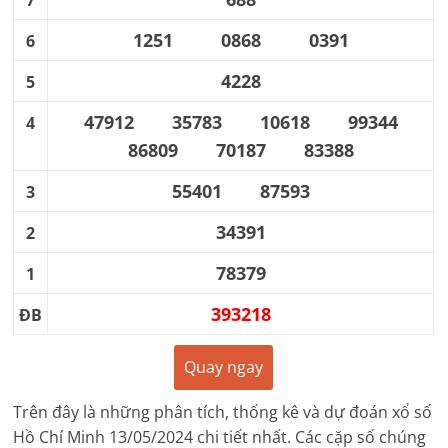
7
1251
0868
0391
6
4228
5
47912
35783
10618
99344
4
86809
70187
83388
55401
87593
3
34391
2
78379
1
393218
ĐB
Quay ngay
Trên đây là những phân tích, thống kê và dự đoán xổ số
Hồ Chí Minh
13/05/2024
chi tiết nhất. Các cặp số chúng