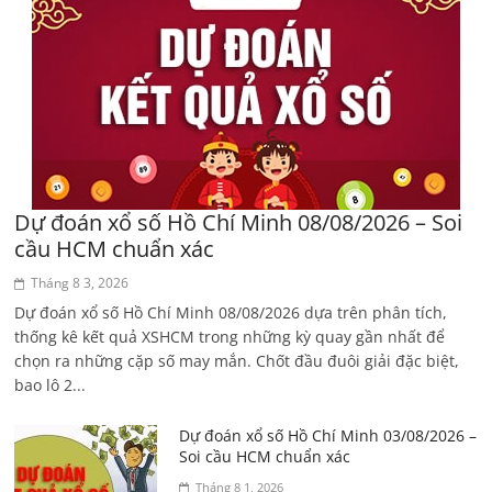
Dự đoán xổ số Hồ Chí Minh 08/08/2026 – Soi
cầu HCM chuẩn xác
Tháng 8 3, 2026
Dự đoán xổ số Hồ Chí Minh 08/08/2026 dựa trên phân tích,
thống kê kết quả XSHCM trong những kỳ quay gần nhất để
chọn ra những cặp số may mắn. Chốt đầu đuôi giải đặc biệt,
bao lô 2...
Dự đoán xổ số Hồ Chí Minh 03/08/2026 –
Soi cầu HCM chuẩn xác
Tháng 8 1, 2026