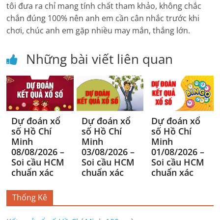
tôi đưa ra chỉ mang tính chất tham khảo, không chắc
chắn đúng 100% nên anh em cần cân nhắc trước khi
chơi, chúc anh em gặp nhiều may mắn, thắng lớn.
Những bài viết liên quan
Dự đoán xổ
Dự đoán xổ
Dự đoán xổ
số Hồ Chí
số Hồ Chí
số Hồ Chí
Minh
Minh
Minh
08/08/2026 –
03/08/2026 –
01/08/2026 –
Soi cầu HCM
Soi cầu HCM
Soi cầu HCM
chuẩn xác
chuẩn xác
chuẩn xác
Thống Kê