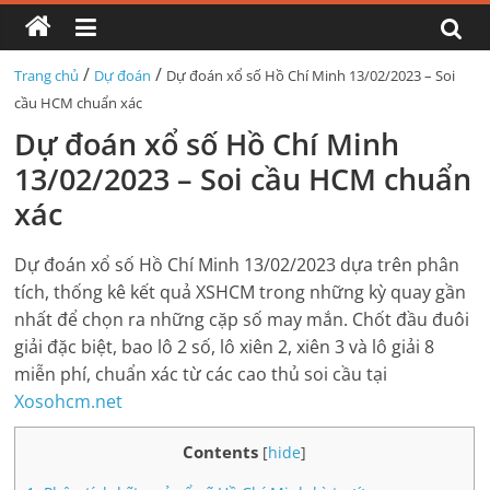
/
/
Trang chủ
Dự đoán
Dự đoán xổ số Hồ Chí Minh 13/02/2023 – Soi
cầu HCM chuẩn xác
Dự đoán xổ số Hồ Chí Minh
13/02/2023 – Soi cầu HCM chuẩn
xác
Dự đoán xổ số
Hồ Chí Minh
13/02/2023
dựa trên phân
tích, thống kê kết quả
XSHCM
trong những kỳ quay gần
nhất để chọn ra những cặp số may mắn. Chốt đầu đuôi
giải đặc biệt, bao lô 2 số, lô xiên 2, xiên 3 và lô giải 8
miễn phí, chuẩn xác từ các cao thủ soi cầu tại
Xosohcm.net
Contents
[
hide
]