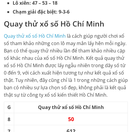
Lô xiên: 47 – 53 – 18
Chạm giải đặc biệt: 9-3-6
Quay thử xổ số
Hồ Chí Minh
Quay thử xổ số
Hồ Chí Minh
là cách giúp người chơi xổ
số tham khảo những con lô may mắn lấy hên mỗi ngày.
Bạn có thể quay thử nhiều lần để tham khảo nhiều cặp
số khác nhau của xổ số
Hồ Chí Minh
. Kết quả quay thử
xổ số
Hồ Chí Minh
được lấy ngẫu nhiên trong dãy số từ
0 đến 9, với cách xuất hiện tương tự như kết quả xổ số
thật. Tuy nhiên, đây cũng chỉ là 1 trong những cách giúp
bạn có nhiều sự lựa chọn số đẹp, không phải là kết quả
thật sự từ công ty xổ số kiến thiết
Hồ Chí Minh
.
G
Quay thử xổ số
Hồ Chí Minh
50
8
612
7