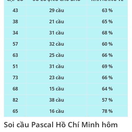
43
29 cầu
63 %
38
21 cầu
65 %
34
31 cầu
68 %
57
32 cầu
60 %
63
25 cầu
66 %
51
31 cầu
69 %
73
23 cầu
66 %
68
15 cầu
64 %
82
38 cầu
57 %
65
16 cầu
78 %
Soi cầu Pascal
Hồ Chí Minh
hôm