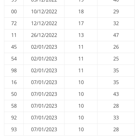
00
10/12/2022
18
29
72
12/12/2022
17
32
11
26/12/2022
13
47
45
02/01/2023
11
26
54
02/01/2023
11
25
98
02/01/2023
11
35
16
07/01/2023
10
35
50
07/01/2023
10
43
58
07/01/2023
10
28
92
07/01/2023
10
33
93
07/01/2023
10
28