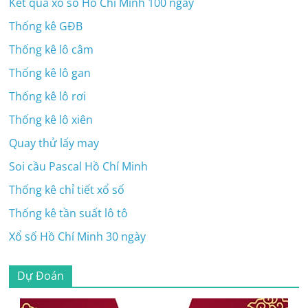
Kết quả xổ số Hồ Chí Minh 100 ngày
Thống kê GĐB
Thống kê lô câm
Thống kê lô gan
Thống kê lô rơi
Thống kê lô xiên
Quay thử lấy may
Soi cầu Pascal Hồ Chí Minh
Thống kê chỉ tiết xổ số
Thống kê tần suất lô tô
Xổ số Hồ Chí Minh 30 ngày
Dự Đoán