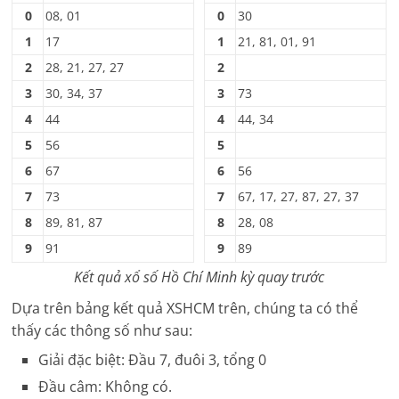
0
08, 01
0
30
1
17
1
21, 81, 01, 91
2
28, 21, 27, 27
2
3
30, 34, 37
3
73
4
44
4
44, 34
5
56
5
6
67
6
56
7
73
7
67, 17, 27, 87, 27, 37
8
89, 81, 87
8
28, 08
9
91
9
89
Kết quả xổ số
Hồ Chí Minh
kỳ quay trước
Dựa trên bảng kết quả
XSHCM
trên, chúng ta có thể
thấy các thông số như sau:
Giải đặc biệt: Đầu 7, đuôi 3, tổng 0
Đầu câm: Không có.