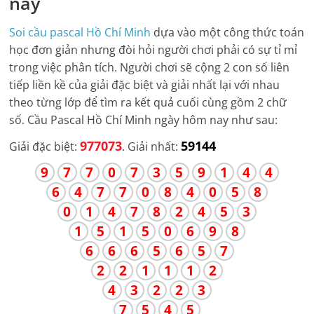
nay
Soi cầu pascal
Hồ Chí Minh
dựa vào một công thức toán
học đơn giản nhưng đòi hỏi người chơi phải có sự tỉ mỉ
trong việc phân tích. Người chơi sẽ cộng 2 con số liên
tiếp liền kề của giải đặc biệt và giải nhất lại với nhau
theo từng lớp để tìm ra kết quả cuối cùng gồm 2 chữ
số. Cầu Pascal
Hồ Chí Minh
ngày hôm nay như sau:
977073
59144
Giải đặc biệt:
. Giải nhất:
9
7
7
0
7
3
5
9
1
4
4
6
4
7
7
0
8
4
0
5
8
0
1
4
7
8
2
4
5
3
1
5
1
5
0
6
9
8
6
6
6
5
6
5
7
2
2
1
1
1
2
4
3
2
2
3
7
5
4
5