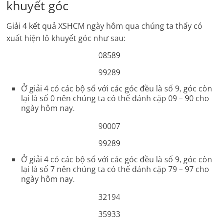
khuyết góc
Giải 4 kết quả
XSHCM
ngày hôm qua chúng ta thấy có
xuất hiện lô khuyết góc như sau:
08589
99289
Ở giải 4 có các bộ số với các góc đều là số 9, góc còn
lại là số 0 nên chúng ta có thể đánh cặp 09 – 90 cho
ngày hôm nay.
90007
99289
Ở giải 4 có các bộ số với các góc đều là số 9, góc còn
lại là số 7 nên chúng ta có thể đánh cặp 79 – 97 cho
ngày hôm nay.
32194
35933