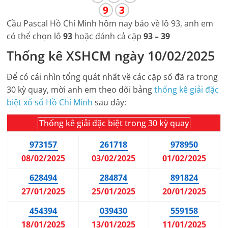
9
3
Cầu Pascal
Hồ Chí Minh
hôm nay báo về lô 93, anh em
có thể chọn lô
93
hoặc đánh cả cặp
93 – 39
Thống kê
XSHCM
ngày
10/02/2025
Để có cái nhìn tổng quát nhất về các cặp số đã ra trong
30 kỳ quay, mời anh em theo dõi bảng
thống kê giải đặc
biệt xổ số
Hồ Chí Minh
sau đây:
Thống kê giải đặc biệt trong 30 kỳ quay
973157
261718
978950
08/02/2025
03/02/2025
01/02/2025
628494
284874
891824
27/01/2025
25/01/2025
20/01/2025
454394
039430
559158
18/01/2025
13/01/2025
11/01/2025