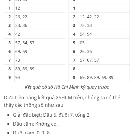
1
12
1
2
26, 22
2
12, 42, 22
3
33, 36
3
73, 33
4
42
4
54, 94
5
57, 54, 57
5
05
6
69, 69
6
26, 36
7
73
7
57, 07, 57
8
89, 89, 89
8
9
94
9
69, 89, 89, 69, 89
Kết quả xổ số
Hồ Chí Minh
kỳ quay trước
Dựa trên bảng kết quả
XSHCM
trên, chúng ta có thể
thấy các thông số như sau:
Giải đặc biệt: Đầu 5, đuôi 7, tổng 2
Đầu câm: Không có.
Đuôi câm: 0, 1, 8