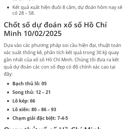
Kết quả xuất hiện đuôi 8 câm, dự đoán hôm nay sẽ
có 28 – 58.
Chốt số dự đoán xổ số
Hồ Chí
Minh
10/02/2025
Dựa vào các phương pháp soi cầu hiện đại, thuật toán
xác suất thống kê, phân tích kết quả trong 30 kỳ quay
gần nhất của xổ số
Hồ Chí Minh
. Chúng tôi đưa ra kết
quả dự đoán các con số đẹp có độ chính xác cao tại
đây:
Bạch thủ lô: 05
Song thủ: 12 – 21
Lô kép: 66
Lô xiên: 80 – 86 – 93
Chạm giải đặc biệt: 7-4-5