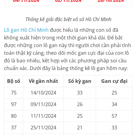
04/11/2024
02/11/2024
28/10/2024
Thống kê giải đặc biệt xổ số
Hồ Chí Minh
Lô gan
Hồ Chí Minh
được hiểu là những con số đã
không xuất hiện trong một thời gian khá dài. Để bắt
được những con lô gan này thì người chơi cần phải tính
toán thật kỹ càng, theo dõi mốc gan cực đại của con lô
đó là bao nhiêu, kết hợp với các phương pháp soi cầu
chuẩn xác. Dưới đây là bảng thống kê lô gan hôm nay:
Bộ số
Về gần nhất
Số kỳ gan
Gan cự đại
75
14/10/2024
33
25
97
09/11/2024
26
34
80
11/11/2024
25
57
37
25/11/2024
21
33