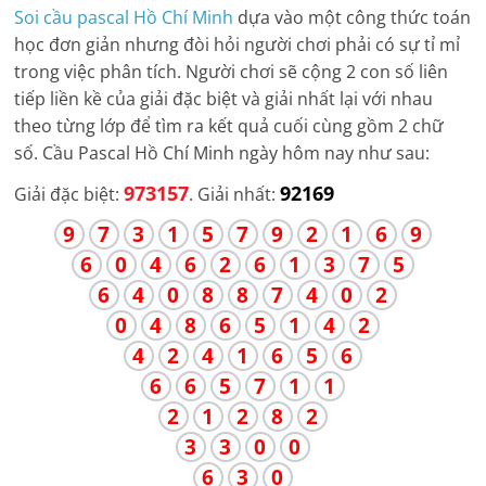
Soi cầu pascal
Hồ Chí Minh
dựa vào một công thức toán
học đơn giản nhưng đòi hỏi người chơi phải có sự tỉ mỉ
trong việc phân tích. Người chơi sẽ cộng 2 con số liên
tiếp liền kề của giải đặc biệt và giải nhất lại với nhau
theo từng lớp để tìm ra kết quả cuối cùng gồm 2 chữ
số. Cầu Pascal
Hồ Chí Minh
ngày hôm nay như sau:
973157
92169
Giải đặc biệt:
. Giải nhất:
9
7
3
1
5
7
9
2
1
6
9
6
0
4
6
2
6
1
3
7
5
6
4
0
8
8
7
4
0
2
0
4
8
6
5
1
4
2
4
2
4
1
6
5
6
6
6
5
7
1
1
2
1
2
8
2
3
3
0
0
6
3
0