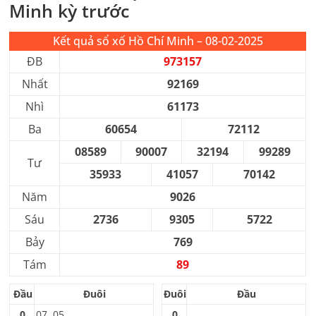
Minh
kỳ trước
Kết quả sổ xố
Hồ Chí Minh
– 08-02-2025
ĐB
973157
Nhất
92169
Nhì
61173
Ba
60654
72112
08589
90007
32194
99289
Tư
35933
41057
70142
Năm
9026
Sáu
2736
9305
5722
Bảy
769
Tám
89
Đầu
Đuôi
Đuôi
Đầu
0
07, 05
0