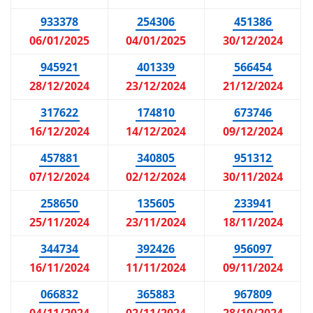
933378
254306
451386
06/01/2025
04/01/2025
30/12/2024
945921
401339
566454
28/12/2024
23/12/2024
21/12/2024
317622
174810
673746
16/12/2024
14/12/2024
09/12/2024
457881
340805
951312
07/12/2024
02/12/2024
30/11/2024
258650
135605
233941
25/11/2024
23/11/2024
18/11/2024
344734
392426
956097
16/11/2024
11/11/2024
09/11/2024
066832
365883
967809