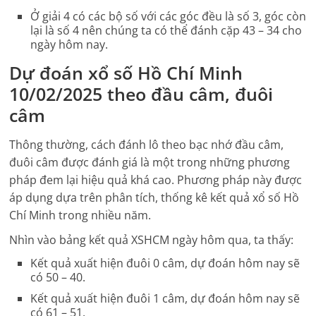
Ở giải 4 có các bộ số với các góc đều là số 3, góc còn
lại là số 4 nên chúng ta có thể đánh cặp 43 – 34 cho
ngày hôm nay.
Dự đoán xổ số
Hồ Chí Minh
10/02/2025
theo đầu câm, đuôi
câm
Thông thường, cách đánh lô theo bạc nhớ đầu câm,
đuôi câm được đánh giá là một trong những phương
pháp đem lại hiệu quả khá cao. Phương pháp này được
áp dụng dựa trên phân tích, thống kê kết quả xổ số
Hồ
Chí Minh
trong nhiều năm.
Nhìn vào bảng kết quả
XSHCM
ngày hôm qua, ta thấy:
Kết quả xuất hiện đuôi 0 câm, dự đoán hôm nay sẽ
có 50 – 40.
Kết quả xuất hiện đuôi 1 câm, dự đoán hôm nay sẽ
có 61 – 51.