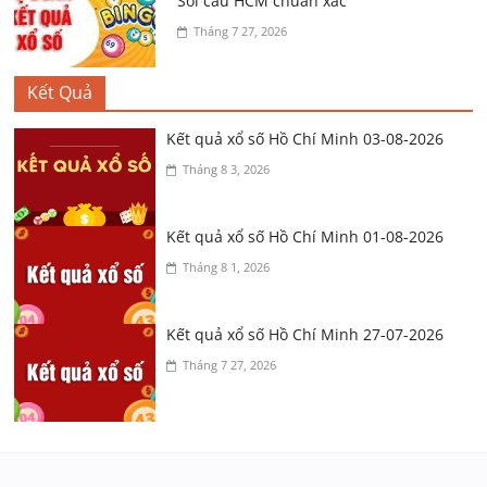
Soi cầu HCM chuẩn xác
Tháng 7 27, 2026
Kết Quả
Kết quả xổ số Hồ Chí Minh 03-08-2026
Tháng 8 3, 2026
Kết quả xổ số Hồ Chí Minh 01-08-2026
Tháng 8 1, 2026
Kết quả xổ số Hồ Chí Minh 27-07-2026
Tháng 7 27, 2026