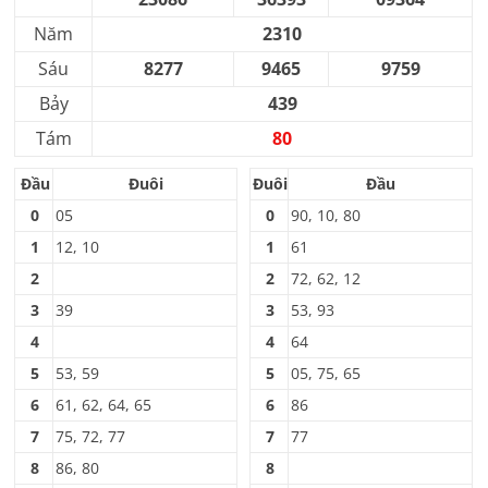
Năm
2310
Sáu
8277
9465
9759
Bảy
439
Tám
80
Đầu
Đuôi
Đuôi
Đầu
0
05
0
90, 10, 80
1
12, 10
1
61
2
2
72, 62, 12
3
39
3
53, 93
4
4
64
5
53, 59
5
05, 75, 65
6
61, 62, 64, 65
6
86
7
75, 72, 77
7
77
8
86, 80
8