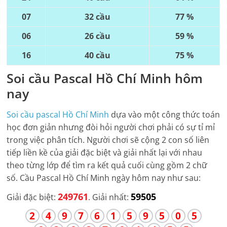
07
32 cầu
77 %
06
26 cầu
59 %
16
40 cầu
75 %
Soi cầu Pascal
Hồ Chí Minh
hôm
nay
Soi cầu pascal
Hồ Chí Minh
dựa vào một công thức toán
học đơn giản nhưng đòi hỏi người chơi phải có sự tỉ mỉ
trong việc phân tích. Người chơi sẽ cộng 2 con số liên
tiếp liền kề của giải đặc biệt và giải nhất lại với nhau
theo từng lớp để tìm ra kết quả cuối cùng gồm 2 chữ
số. Cầu Pascal
Hồ Chí Minh
ngày hôm nay như sau:
249761
59505
Giải đặc biệt:
. Giải nhất:
2
4
9
7
6
1
5
9
5
0
5