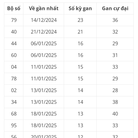
Bộ số
Về gần nhất
Số kỳ gan
Gan cự đại
79
14/12/2024
23
36
40
21/12/2024
21
32
44
06/01/2025
16
29
60
06/01/2025
16
31
04
11/01/2025
15
33
78
11/01/2025
15
29
02
13/01/2025
14
28
34
13/01/2025
14
38
68
18/01/2025
13
40
95
18/01/2025
13
33
56
20/01/2025
12
32