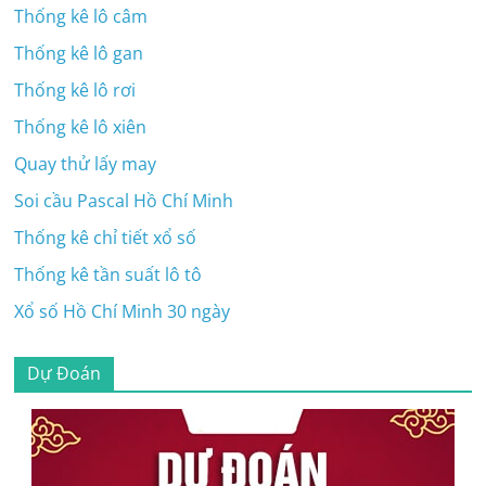
Thống kê lô câm
Thống kê lô gan
Thống kê lô rơi
Thống kê lô xiên
Quay thử lấy may
Soi cầu Pascal Hồ Chí Minh
Thống kê chỉ tiết xổ số
Thống kê tần suất lô tô
Xổ số Hồ Chí Minh 30 ngày
Dự Đoán