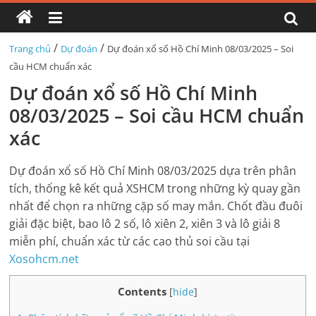
/
/
Trang chủ
Dự đoán
Dự đoán xổ số Hồ Chí Minh 08/03/2025 – Soi
cầu HCM chuẩn xác
Dự đoán xổ số Hồ Chí Minh
08/03/2025 – Soi cầu HCM chuẩn
xác
Dự đoán xổ số
Hồ Chí Minh
08/03/2025
dựa trên phân
tích, thống kê kết quả
XSHCM
trong những kỳ quay gần
nhất để chọn ra những cặp số may mắn. Chốt đầu đuôi
giải đặc biệt, bao lô 2 số, lô xiên 2, xiên 3 và lô giải 8
miễn phí, chuẩn xác từ các cao thủ soi cầu tại
Xosohcm.net
Contents
[
hide
]