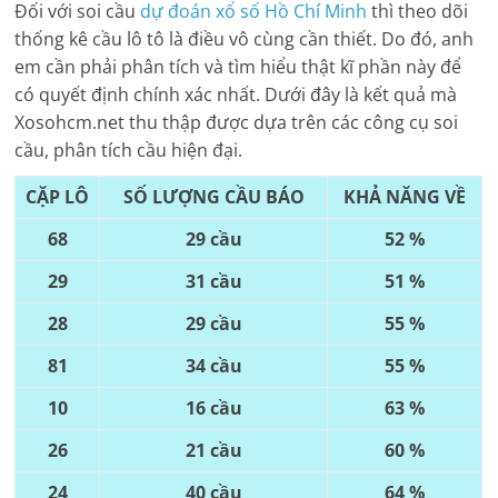
Đối với soi cầu
dự đoán xổ số
Hồ Chí Minh
thì theo dõi
thống kê cầu lô tô là điều vô cùng cần thiết. Do đó, anh
em cần phải phân tích và tìm hiểu thật kĩ phần này để
có quyết định chính xác nhất. Dưới đây là kết quả mà
Xosohcm.net
thu thập được dựa trên các công cụ soi
cầu, phân tích cầu hiện đại.
CẶP LÔ
SỐ LƯỢNG CẦU BÁO
KHẢ NĂNG VỀ
68
29 cầu
52 %
29
31 cầu
51 %
28
29 cầu
55 %
81
34 cầu
55 %
10
16 cầu
63 %
26
21 cầu
60 %
24
40 cầu
64 %