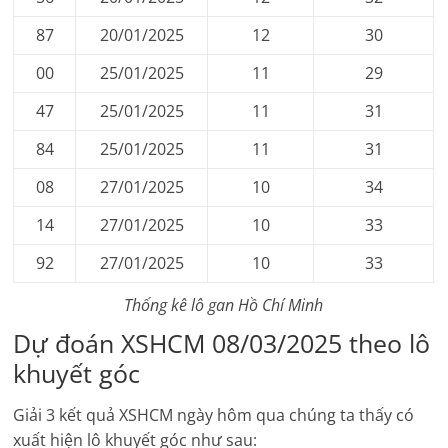
87
20/01/2025
12
30
00
25/01/2025
11
29
47
25/01/2025
11
31
84
25/01/2025
11
31
08
27/01/2025
10
34
14
27/01/2025
10
33
92
27/01/2025
10
33
Thống kê lô gan
Hồ Chí Minh
Dự đoán
XSHCM
08/03/2025 theo lô
khuyết góc
Giải 3 kết quả
XSHCM
ngày hôm qua chúng ta thấy có
xuất hiện lô khuyết góc như sau: