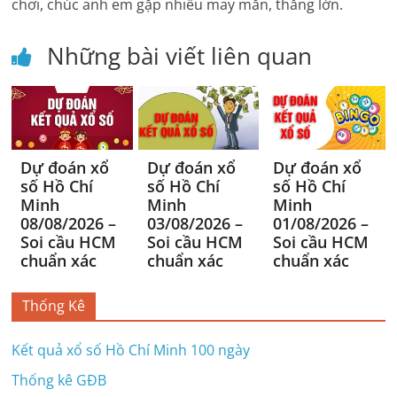
chơi, chúc anh em gặp nhiều may mắn, thắng lớn.
Những bài viết liên quan
Dự đoán xổ
Dự đoán xổ
Dự đoán xổ
số Hồ Chí
số Hồ Chí
số Hồ Chí
Minh
Minh
Minh
08/08/2026 –
03/08/2026 –
01/08/2026 –
Soi cầu HCM
Soi cầu HCM
Soi cầu HCM
chuẩn xác
chuẩn xác
chuẩn xác
Thống Kê
Kết quả xổ số Hồ Chí Minh 100 ngày
Thống kê GĐB