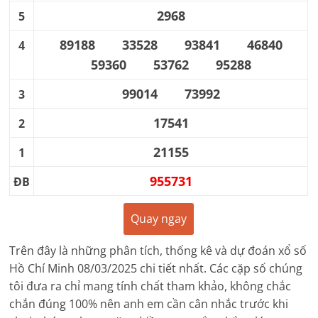
2968
5
89188
33528
93841
46840
4
59360
53762
95288
99014
73992
3
17541
2
21155
1
955731
ĐB
Quay ngay
Trên đây là những phân tích, thống kê và dự đoán xổ số
Hồ Chí Minh
08/03/2025
chi tiết nhất. Các cặp số chúng
tôi đưa ra chỉ mang tính chất tham khảo, không chắc
chắn đúng 100% nên anh em cần cân nhắc trước khi