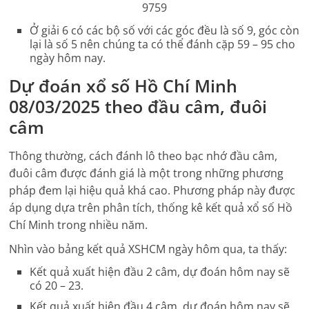
9759
Ở giải 6 có các bộ số với các góc đều là số 9, góc còn
lại là số 5 nên chúng ta có thể đánh cặp 59 – 95 cho
ngày hôm nay.
Dự đoán xổ số
Hồ Chí Minh
08/03/2025
theo đầu câm, đuôi
câm
Thông thường, cách đánh lô theo bạc nhớ đầu câm,
đuôi câm được đánh giá là một trong những phương
pháp đem lại hiệu quả khá cao. Phương pháp này được
áp dụng dựa trên phân tích, thống kê kết quả xổ số
Hồ
Chí Minh
trong nhiều năm.
Nhìn vào bảng kết quả
XSHCM
ngày hôm qua, ta thấy:
Kết quả xuất hiện đầu 2 câm, dự đoán hôm nay sẽ
có 20 – 23.
Kết quả xuất hiện đầu 4 câm, dự đoán hôm nay sẽ