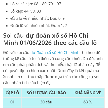
Lô ra cả cặp: 08 – 80, 79 – 97
Lô kép: 44, 99, 33
Đầu lô về nhiều nhất: Đầu 0, 9
Đuôi lô về nhiều nhất: Đuôi 1, 7
Soi cầu dự đoán xổ số
Hồ Chí
Minh
01/06/2026
theo các cầu lô
Đối với soi cầu
dự đoán xổ số
Hồ Chí Minh
thì theo dõi
thống kê cầu lô tô là điều vô cùng cần thiết. Do đó, anh
em cần phải phân tích và tìm hiểu thật kĩ phần này để
có quyết định chính xác nhất. Dưới đây là kết quả mà
Xosohcm.net
thu thập được dựa trên các công cụ soi
cầu, phân tích cầu hiện đại.
CẶP LÔ
SỐ LƯỢNG CẦU BÁO
KHẢ NĂNG VỀ
01
30 cầu
63 %