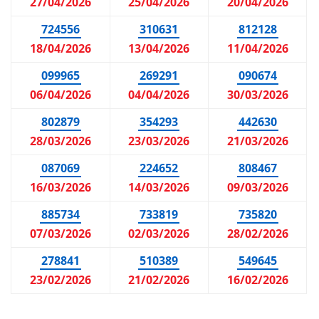
27/04/2026
25/04/2026
20/04/2026
724556
310631
812128
18/04/2026
13/04/2026
11/04/2026
099965
269291
090674
06/04/2026
04/04/2026
30/03/2026
802879
354293
442630
28/03/2026
23/03/2026
21/03/2026
087069
224652
808467
16/03/2026
14/03/2026
09/03/2026
885734
733819
735820
07/03/2026
02/03/2026
28/02/2026
278841
510389
549645
23/02/2026
21/02/2026
16/02/2026