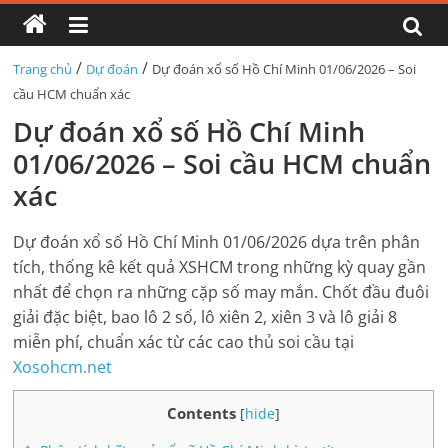
/
/
Trang chủ
Dự đoán
Dự đoán xổ số Hồ Chí Minh 01/06/2026 – Soi
cầu HCM chuẩn xác
Dự đoán xổ số Hồ Chí Minh
01/06/2026 – Soi cầu HCM chuẩn
xác
Dự đoán xổ số
Hồ Chí Minh
01/06/2026
dựa trên phân
tích, thống kê kết quả
XSHCM
trong những kỳ quay gần
nhất để chọn ra những cặp số may mắn. Chốt đầu đuôi
giải đặc biệt, bao lô 2 số, lô xiên 2, xiên 3 và lô giải 8
miễn phí, chuẩn xác từ các cao thủ soi cầu tại
Xosohcm.net
Contents
[
hide
]