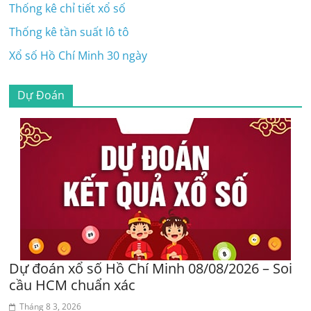
Thống kê chỉ tiết xổ số
Thống kê tần suất lô tô
Xổ số Hồ Chí Minh 30 ngày
Dự Đoán
Dự đoán xổ số Hồ Chí Minh 08/08/2026 – Soi
cầu HCM chuẩn xác
Tháng 8 3, 2026