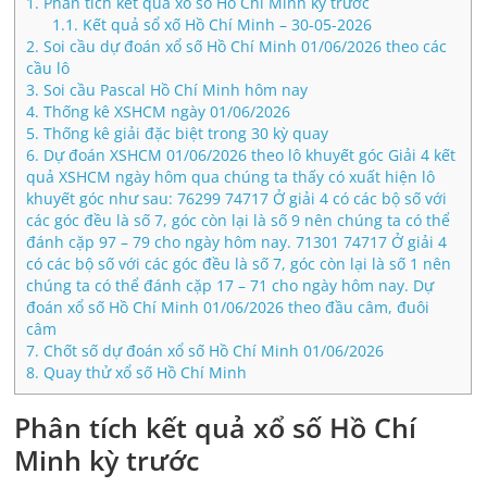
1.
Phân tích kết quả xổ số Hồ Chí Minh kỳ trước
1.1.
Kết quả sổ xố Hồ Chí Minh – 30-05-2026
2.
Soi cầu dự đoán xổ số Hồ Chí Minh 01/06/2026 theo các
cầu lô
3.
Soi cầu Pascal Hồ Chí Minh hôm nay
4.
Thống kê XSHCM ngày 01/06/2026
5.
Thống kê giải đặc biệt trong 30 kỳ quay
6.
Dự đoán XSHCM 01/06/2026 theo lô khuyết góc Giải 4 kết
quả XSHCM ngày hôm qua chúng ta thấy có xuất hiện lô
khuyết góc như sau: 76299 74717 Ở giải 4 có các bộ số với
các góc đều là số 7, góc còn lại là số 9 nên chúng ta có thể
đánh cặp 97 – 79 cho ngày hôm nay. 71301 74717 Ở giải 4
có các bộ số với các góc đều là số 7, góc còn lại là số 1 nên
chúng ta có thể đánh cặp 17 – 71 cho ngày hôm nay. Dự
đoán xổ số Hồ Chí Minh 01/06/2026 theo đầu câm, đuôi
câm
7.
Chốt số dự đoán xổ số Hồ Chí Minh 01/06/2026
8.
Quay thử xổ số Hồ Chí Minh
Phân tích kết quả xổ số
Hồ Chí
Minh
kỳ trước