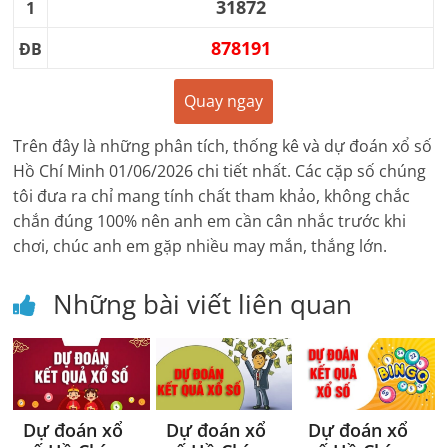
31872
1
878191
ĐB
Quay ngay
Trên đây là những phân tích, thống kê và dự đoán xổ số
Hồ Chí Minh
01/06/2026
chi tiết nhất. Các cặp số chúng
tôi đưa ra chỉ mang tính chất tham khảo, không chắc
chắn đúng 100% nên anh em cần cân nhắc trước khi
chơi, chúc anh em gặp nhiều may mắn, thắng lớn.
Những bài viết liên quan
Dự đoán xổ
Dự đoán xổ
Dự đoán xổ