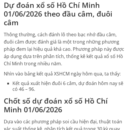
Dự đoán xổ số
Hồ Chí Minh
01/06/2026
theo đầu câm, đuôi
câm
Thông thường, cách đánh lô theo bạc nhớ đầu câm,
đuôi câm được đánh giá là một trong những phương
pháp đem lại hiệu quả khá cao. Phương pháp này được
áp dụng dựa trên phân tích, thống kê kết quả xổ số
Hồ
Chí Minh
trong nhiều năm.
Nhìn vào bảng kết quả
XSHCM
ngày hôm qua, ta thấy:
Kết quả xuất hiện đuôi 6 câm, dự đoán hôm nay sẽ
có 46 – 96.
Chốt số dự đoán xổ số
Hồ Chí
Minh
01/06/2026
Dựa vào các phương pháp soi cầu hiện đại, thuật toán
xác suất thống kê, phân tích kết quả trong 30 kỳ quay