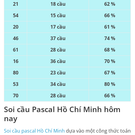
21
18 cầu
62 %
54
15 cầu
66 %
20
17 cầu
61 %
46
37 cầu
74 %
61
28 cầu
68 %
16
36 cầu
70 %
80
23 cầu
67 %
53
34 cầu
80 %
70
28 cầu
66 %
Soi cầu Pascal
Hồ Chí Minh
hôm
nay
Soi cầu pascal
Hồ Chí Minh
dựa vào một công thức toán