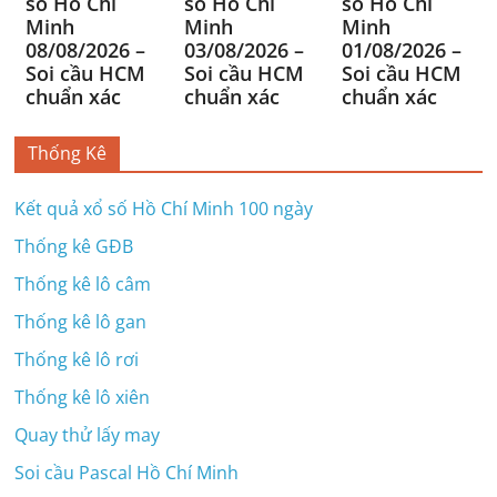
số Hồ Chí
số Hồ Chí
số Hồ Chí
Minh
Minh
Minh
08/08/2026 –
03/08/2026 –
01/08/2026 –
Soi cầu HCM
Soi cầu HCM
Soi cầu HCM
chuẩn xác
chuẩn xác
chuẩn xác
Thống Kê
Kết quả xổ số Hồ Chí Minh 100 ngày
Thống kê GĐB
Thống kê lô câm
Thống kê lô gan
Thống kê lô rơi
Thống kê lô xiên
Quay thử lấy may
Soi cầu Pascal Hồ Chí Minh