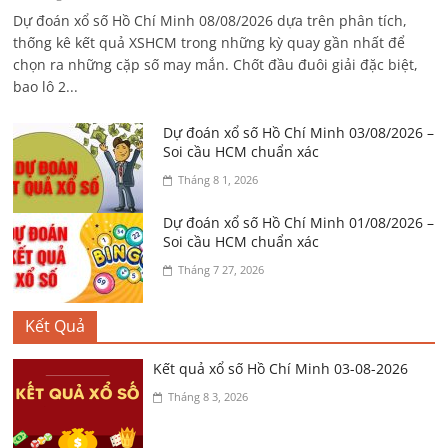
Dự đoán xổ số Hồ Chí Minh 08/08/2026 dựa trên phân tích,
thống kê kết quả XSHCM trong những kỳ quay gần nhất để
chọn ra những cặp số may mắn. Chốt đầu đuôi giải đặc biệt,
bao lô 2...
Dự đoán xổ số Hồ Chí Minh 03/08/2026 –
Soi cầu HCM chuẩn xác
Tháng 8 1, 2026
Dự đoán xổ số Hồ Chí Minh 01/08/2026 –
Soi cầu HCM chuẩn xác
Tháng 7 27, 2026
Kết Quả
Kết quả xổ số Hồ Chí Minh 03-08-2026
Tháng 8 3, 2026