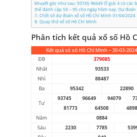
khuyết góc như sau: 93745 96649 Ở giải 4 có các bộ
thể đánh cặp 59 – 95 cho ngày hôm nay. Dự đoán
7.
Chốt số dự đoán xổ số Hồ Chí Minh 01/04/2024
8.
Quay thử xổ số Hồ Chí Minh
Phân tích kết quả xổ số
Hồ C
Kết quả sổ xố
Hồ Chí Minh
– 30-03-202
ĐB
379085
Nhất
93533
Nhì
88487
Ba
95342
22890
93745
96649
94079
7
Tư
81773
64508
489
Năm
0884
Sáu
2230
7785
539