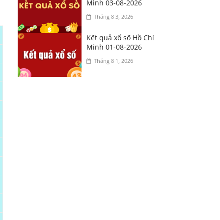
Minh 03-08-2026
Tháng 8 3, 2026
Kết quả xổ số Hồ Chí
Minh 01-08-2026
Tháng 8 1, 2026