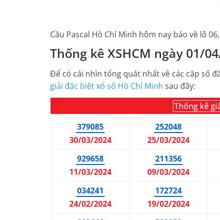
Cầu Pascal
Hồ Chí Minh
hôm nay báo về lô 06,
Thống kê
XSHCM
ngày
01/04
Để có cái nhìn tổng quát nhất về các cặp số 
giải đặc biệt xổ số
Hồ Chí Minh
sau đây:
Thống kê giả
379085
252048
30/03/2024
25/03/2024
929658
211356
11/03/2024
09/03/2024
034241
172724
24/02/2024
19/02/2024