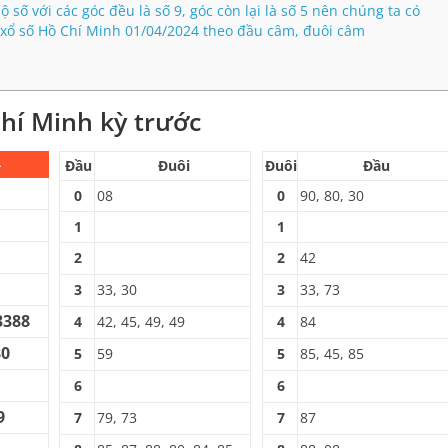
 số với các góc đều là số 9, góc còn lại là số 5 nên chúng ta có
 xổ số Hồ Chí Minh 01/04/2024 theo đầu câm, đuôi câm
hí Minh
kỳ trước
4
Đầu
Đuôi
Đuôi
Đầu
0
08
0
90, 80, 30
1
1
2
2
42
3
33, 30
3
33, 73
3388
4
42, 45, 49, 49
4
84
80
5
59
5
85, 45, 85
6
6
9
7
79, 73
7
87