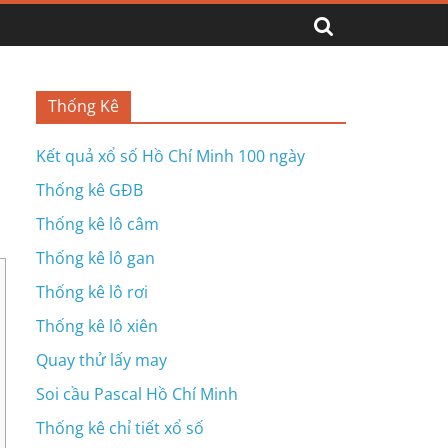
Thống Kê
Kết quả xổ số Hồ Chí Minh 100 ngày
Thống kê GĐB
Thống kê lô câm
Thống kê lô gan
Thống kê lô rơi
Thống kê lô xiên
Quay thử lấy may
Soi cầu Pascal Hồ Chí Minh
Thống kê chỉ tiết xổ số