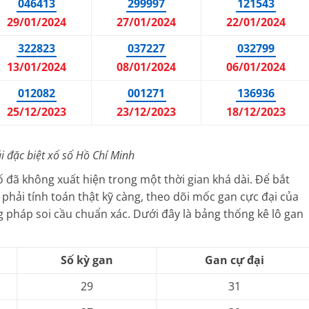
046413
299997
121543
29/01/2024
27/01/2024
22/01/2024
322823
037227
032799
13/01/2024
08/01/2024
06/01/2024
012082
001271
136936
25/12/2023
23/12/2023
18/12/2023
i đặc biệt xổ số
Hồ Chí Minh
 đã không xuất hiện trong một thời gian khá dài. Để bắt
phải tính toán thật kỹ càng, theo dõi mốc gan cực đại của
g pháp soi cầu chuẩn xác. Dưới đây là bảng thống kê lô gan
Số kỳ gan
Gan cự đại
29
31