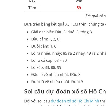
Bảy
049
Tám
59
Kết quả xổ 
Dựa trên bảng kết quả
XSHCM
trên, chúng ta 
Giải đặc biệt: Đầu 8, đuôi 5, tổng 3
Đầu câm: 1, 2, 6
Đuôi câm: 1, 6
Lô ra nhiều nháy: 85 ra 2 nháy, 49 ra 2 nh
Lô ra cả cặp: 08 – 80
Lô kép: 33, 88, 99
Đầu lô về nhiều nhất: Đầu 8
Đuôi lô về nhiều nhất: Đuôi 9
Soi cầu dự đoán xổ số
Hồ Ch
Đối với soi cầu
dự đoán xổ số
Hồ Chí Minh
thì