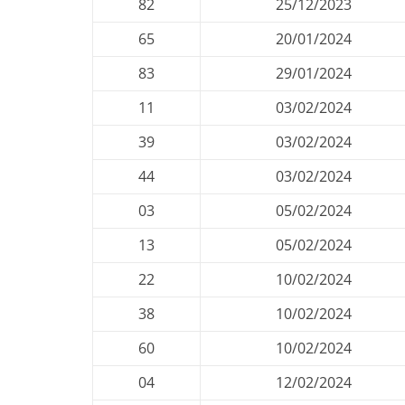
82
25/12/2023
65
20/01/2024
83
29/01/2024
11
03/02/2024
39
03/02/2024
44
03/02/2024
03
05/02/2024
13
05/02/2024
22
10/02/2024
38
10/02/2024
60
10/02/2024
04
12/02/2024