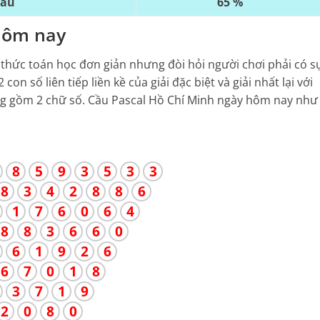
cầu
65 %
ôm nay
hức toán học đơn giản nhưng đòi hỏi người chơi phải có s
con số liên tiếp liền kề của giải đặc biệt và giải nhất lại với
ng gồm 2 chữ số. Cầu Pascal
Hồ Chí Minh
ngày hôm nay như
8
5
9
3
5
3
3
8
3
4
2
8
8
6
1
7
6
0
6
4
8
8
3
6
6
0
6
1
9
2
6
6
7
0
1
8
3
7
1
9
2
0
8
0