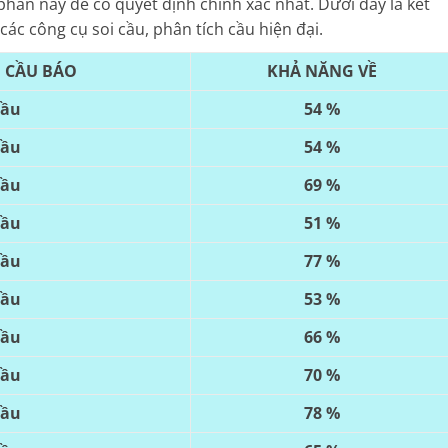
 phần này để có quyết định chính xác nhất. Dưới đây là kết
ác công cụ soi cầu, phân tích cầu hiện đại.
 CẦU BÁO
KHẢ NĂNG VỀ
cầu
54 %
cầu
54 %
cầu
69 %
cầu
51 %
cầu
77 %
cầu
53 %
cầu
66 %
cầu
70 %
cầu
78 %