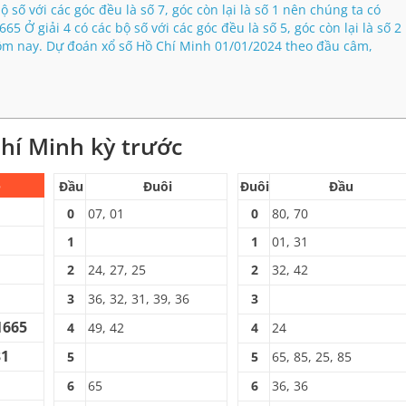
 số với các góc đều là số 7, góc còn lại là số 1 nên chúng ta có
 Ở giải 4 có các bộ số với các góc đều là số 5, góc còn lại là số 2
ôm nay. Dự đoán xổ số Hồ Chí Minh 01/01/2024 theo đầu câm,
hí Minh
kỳ trước
3
Đầu
Đuôi
Đuôi
Đầu
0
07, 01
0
80, 70
1
1
01, 31
2
24, 27, 25
2
32, 42
3
36, 32, 31, 39, 36
3
1665
4
49, 42
4
24
31
5
5
65, 85, 25, 85
6
65
6
36, 36