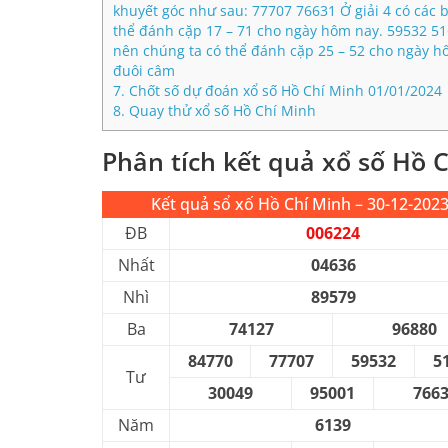
khuyết góc như sau: 77707 76631 Ở giải 4 có các bộ
thể đánh cặp 17 – 71 cho ngày hôm nay. 59532 51665
nên chúng ta có thể đánh cặp 25 – 52 cho ngày h
đuôi câm
7.
Chốt số dự đoán xổ số Hồ Chí Minh 01/01/2024
8.
Quay thử xổ số Hồ Chí Minh
Phân tích kết quả xổ số
Hồ C
Kết quả sổ xố
Hồ Chí Minh
– 30-12-202
ĐB
006224
Nhất
04636
Nhì
89579
Ba
74127
96880
84770
77707
59532
5
Tư
30049
95001
766
Năm
6139