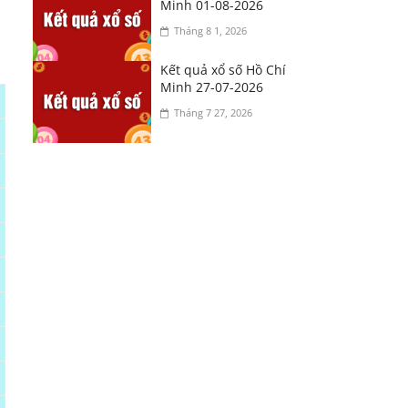
Minh 01-08-2026
Tháng 8 1, 2026
Kết quả xổ số Hồ Chí
Minh 27-07-2026
Tháng 7 27, 2026