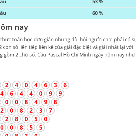
cầu
53 %
cầu
60 %
ôm nay
hức toán học đơn giản nhưng đòi hỏi người chơi phải có s
con số liên tiếp liền kề của giải đặc biệt và giải nhất lại với
ng gồm 2 chữ số. Cầu Pascal
Hồ Chí Minh
ngày hôm nay như
2
4
0
4
6
3
6
4
6
4
4
0
9
9
0
0
8
4
9
8
2
0
8
2
3
7
2
8
0
5
0
0
0
8
5
5
0
8
3
0