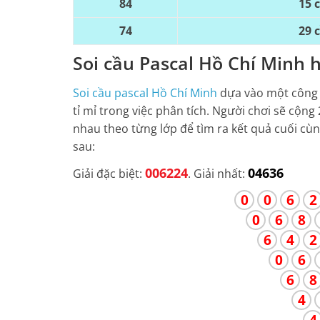
84
15 
74
29 
Soi cầu Pascal
Hồ Chí Minh
h
Soi cầu pascal
Hồ Chí Minh
dựa vào một công t
tỉ mỉ trong việc phân tích. Người chơi sẽ cộng 2 
nhau theo từng lớp để tìm ra kết quả cuối cù
sau:
006224
04636
Giải đặc biệt:
. Giải nhất:
0
0
6
2
0
6
8
6
4
2
0
6
6
8
4
4