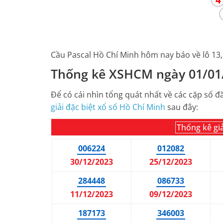
Cầu Pascal
Hồ Chí Minh
hôm nay báo về lô 13,
Thống kê
XSHCM
ngày
01/01
Để có cái nhìn tổng quát nhất về các cặp số 
giải đặc biệt xổ số
Hồ Chí Minh
sau đây:
Thống kê giả
006224
012082
30/12/2023
25/12/2023
284448
086733
11/12/2023
09/12/2023
187173
346003