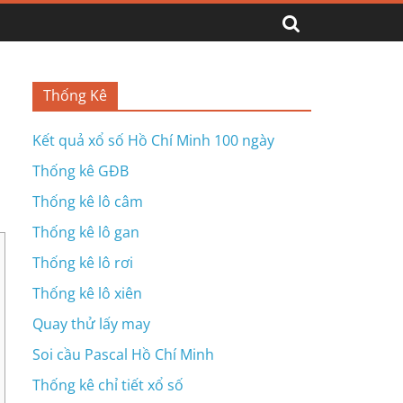
Thống Kê
Kết quả xổ số Hồ Chí Minh 100 ngày
Thống kê GĐB
Thống kê lô câm
Thống kê lô gan
Thống kê lô rơi
Thống kê lô xiên
Quay thử lấy may
Soi cầu Pascal Hồ Chí Minh
Thống kê chỉ tiết xổ số