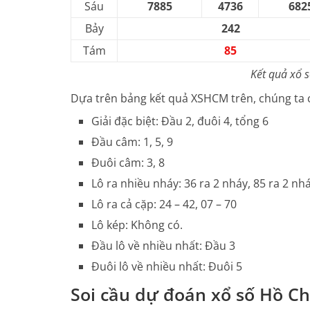
Sáu
7885
4736
682
Bảy
242
Tám
85
Kết quả xổ 
Dựa trên bảng kết quả
XSHCM
trên, chúng ta 
Giải đặc biệt: Đầu 2, đuôi 4, tổng 6
Đầu câm: 1, 5, 9
Đuôi câm: 3, 8
Lô ra nhiều nháy: 36 ra 2 nháy, 85 ra 2 nh
Lô ra cả cặp: 24 – 42, 07 – 70
Lô kép: Không có.
Đầu lô về nhiều nhất: Đầu 3
Đuôi lô về nhiều nhất: Đuôi 5
Soi cầu dự đoán xổ số
Hồ Ch