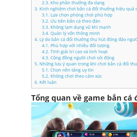
2.3.
Kho phần thưởng đa dạng
3.
Kinh nghiệm chơi bắn cá đổi thưởng hiệu quả 
3.1.
Lựa chọn phòng chơi phù hợp
3.2.
Ưu tiên bắn cá theo đàn
3.3.
Không lạm dụng vũ khí mạnh
3.4.
Quản lý vốn thông minh
4.
Lý do bắn cá đổi thưởng thu hút đông đảo ngườ
4.1.
Phù hợp với nhiều đối tượng
4.2.
Tính giải trí cao và linh hoạt
4.3.
Cộng đồng người chơi sôi động
5.
Những lưu ý quan trọng khi chơi bắn cá đổi th
5.1.
Chọn nền tảng uy tín
5.2.
Không chơi theo cảm xúc
6.
Kết luận
Tổng quan về game bắn cá 