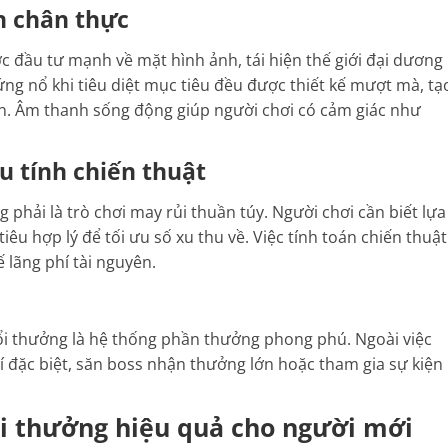
h chân thực
 đầu tư mạnh về mặt hình ảnh, tái hiện thế giới đại dương
ng nổ khi tiêu diệt mục tiêu đều được thiết kế mượt mà, tạ
ên. Âm thanh sống động giúp người chơi có cảm giác như
u tính chiến thuật
 phải là trò chơi may rủi thuần túy. Người chơi cần biết lựa
êu hợp lý để tối ưu số xu thu về. Việc tính toán chiến thuật
 lãng phí tài nguyên.
i thưởng là hệ thống phần thưởng phong phú. Ngoài việc
í đặc biệt, săn boss nhận thưởng lớn hoặc tham gia sự kiện
ổi thưởng hiệu quả cho người mới