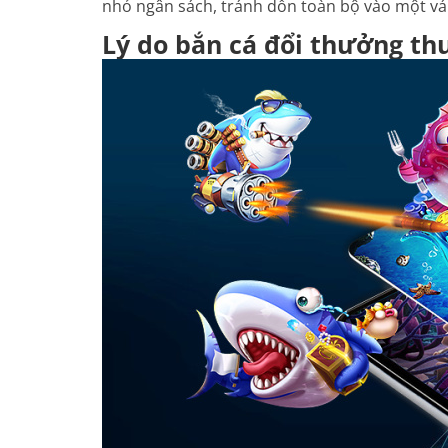
nhỏ ngân sách, tránh dồn toàn bộ vào một ván
Lý do bắn cá đổi thưởng th