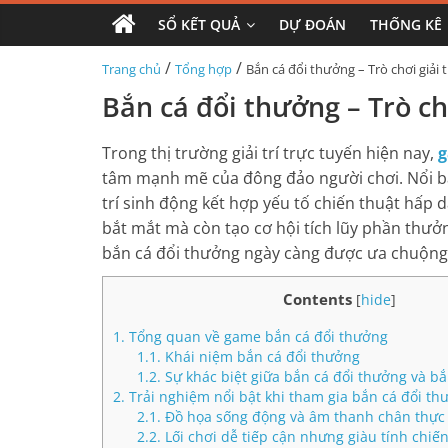
SỔ KẾT QUẢ
DỰ ĐOÁN
THỐNG KÊ
/
/
Trang chủ
Tổng hợp
Bắn cá đổi thưởng – Trò chơi giải 
Bắn cá đổi thưởng – Trò ch
Trong thị trường giải trí trực tuyến hiện nay,
g
tâm mạnh mẽ của đông đảo người chơi. Nổi bậ
trí sinh động kết hợp yếu tố chiến thuật hấp 
bắt mắt mà còn tạo cơ hội tích lũy phần thưởng
bắn cá đổi thưởng ngày càng được ưa chuộng
Contents
[
hide
]
1.
Tổng quan về game bắn cá đổi thưởng
1.1.
Khái niệm bắn cá đổi thưởng
1.2.
Sự khác biệt giữa bắn cá đổi thưởng và bắ
2.
Trải nghiệm nổi bật khi tham gia bắn cá đổi th
2.1.
Đồ họa sống động và âm thanh chân thực
2.2.
Lối chơi dễ tiếp cận nhưng giàu tính chiến