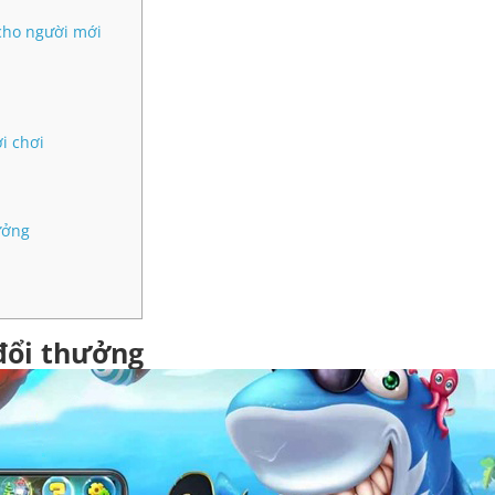
cho người mới
i chơi
ưởng
đổi thưởng