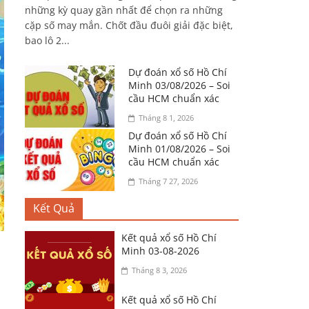
những kỳ quay gần nhất để chọn ra những
cặp số may mắn. Chốt đầu đuôi giải đặc biệt,
bao lô 2...
Dự đoán xổ số Hồ Chí
Minh 03/08/2026 – Soi
cầu HCM chuẩn xác
Tháng 8 1, 2026
Dự đoán xổ số Hồ Chí
Minh 01/08/2026 – Soi
cầu HCM chuẩn xác
Tháng 7 27, 2026
Kết Quả
Kết quả xổ số Hồ Chí
Minh 03-08-2026
Tháng 8 3, 2026
Kết quả xổ số Hồ Chí