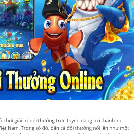
chơi giải trí đổi thưởng trực tuyến đang trở thành xu
iệt Nam. Trong số đó, bắn cá đổi thưởng nổi lên như một