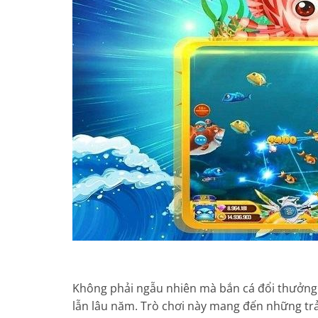
Không phải ngẫu nhiên mà bắn cá đổi thưởng 
lẫn lâu năm. Trò chơi này mang đến những trả