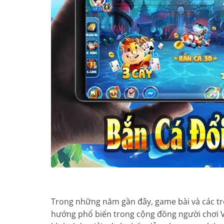
Trong những năm gần đây, game bài và các trò 
hướng phổ biến trong cộng đồng người chơi V